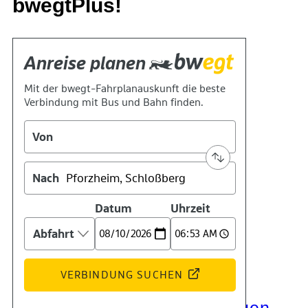
bwegtPlus!
Kontakt
Kino
Das Team