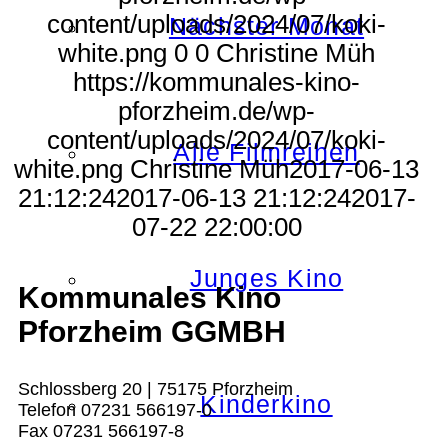
content/uploads/2024/07/koki-
Nächster Monat
white.png
0
0
Christine Müh
https://kommunales-kino-
pforzheim.de/wp-
content/uploads/2024/07/koki-
Alle Filmreihen
white.png
Christine Müh
2017-06-13
21:12:24
2017-06-13 21:12:24
2017-
07-22 22:00:00
Junges Kino
Kommunales Kino
Pforzheim GGMBH
Schlossberg 20 | 75175 Pforzheim
Kinderkino
Telefon 07231 566197-0
Fax 07231 566197-8