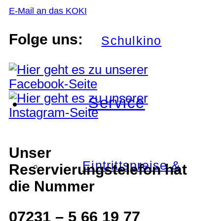
E-Mail an das KOKI
Folge uns:
Schulkino
Service
Unser
Eintrittspreise &
Reservierungstelefon hat
die Nummer
07231 – 5 66 19 77