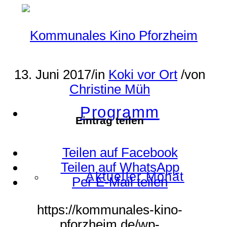
13. Juni 2017
/
in
Koki vor Ort
/
von
Christine Müh
Programm
Eintrag teilen
Teilen auf Facebook
Teilen auf WhatsApp
Aktueller Monat
Per E-Mail teilen
https://kommunales-kino-
pforzheim.de/wp-