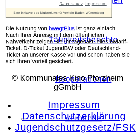
Die Auszeichnungen
Die Nutzung von
bwegtPlus
ist ganz einfach.
Nach Ihrer Anreise mit dem öffentlichen
Tätigkeitsberichte
Nahverkehr zeigen Sie Ihr tagesaktuelles bwlarif-
Ticket, D-Ticket JugendBW oder Deutschland-
Ticket an unserer Kasse vor und schon haben Sie
sich Ihren Vorteil gesichert.
© Kommunales Kino Pforzheim
Kooperationen
gGmbH
Impressum
Datenschutzerklärung
Verbände
Jugendschutzgesetz/FSK