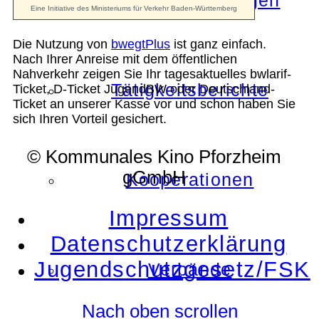
Die Auszeichnungen
Die Nutzung von
bwegtPlus
ist ganz einfach.
Nach Ihrer Anreise mit dem öffentlichen
Nahverkehr zeigen Sie Ihr tagesaktuelles bwlarif-
Tätigkeitsberichte
Ticket, D-Ticket JugendBW oder Deutschland-
Ticket an unserer Kasse vor und schon haben Sie
sich Ihren Vorteil gesichert.
© Kommunales Kino Pforzheim
gGmbH
Kooperationen
Impressum
Datenschutzerklärung
Jugendschutzgesetz/FSK
Verbände
Nach oben scrollen