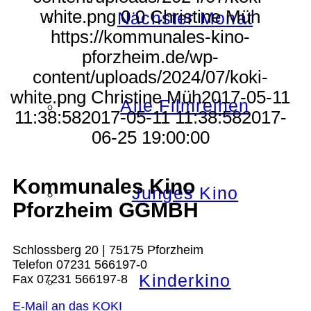
white.png
0
0
Christine Müh
Nächster Monat
https://kommunales-kino-
pforzheim.de/wp-
content/uploads/2024/07/koki-
white.png
Christine Müh
2017-05-11
Alle Filmreihen
11:38:58
2017-05-11 11:38:58
2017-
06-25 19:00:00
Kommunales Kino
Junges Kino
Pforzheim GGMBH
Schlossberg 20 | 75175 Pforzheim
Telefon 07231 566197-0
Kinderkino
Fax 07231 566197-8
E-Mail an das KOKI