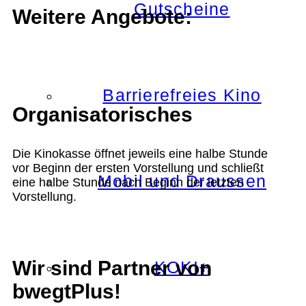
Gutscheine
Weitere Angebote:
Barrierefreies Kino
Organisatorisches
Die Kinokasse öffnet jeweils eine halbe Stunde
vor Beginn der ersten Vorstellung und schließt
Mobil und Draussen
eine halbe Stunde nach Beginn der letzten
Vorstellung.
Wir sind Partner von
KOKI+
bwegtPlus!