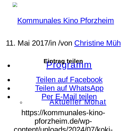
11. Mai 2017
/
in
/
von
Christine Müh
Eintrag teilen
Programm
Teilen auf Facebook
Teilen auf WhatsApp
Per E-Mail teilen
Aktueller Monat
https://kommunales-kino-
pforzheim.de/wp-
content/uploads/2024/07/koki-