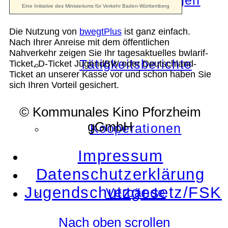
Die Auszeichnungen
Die Nutzung von
bwegtPlus
ist ganz einfach.
Nach Ihrer Anreise mit dem öffentlichen
Nahverkehr zeigen Sie Ihr tagesaktuelles bwlarif-
Tätigkeitsberichte
Ticket, D-Ticket JugendBW oder Deutschland-
Ticket an unserer Kasse vor und schon haben Sie
sich Ihren Vorteil gesichert.
© Kommunales Kino Pforzheim
gGmbH
Kooperationen
Impressum
Datenschutzerklärung
Jugendschutzgesetz/FSK
Verbände
Nach oben scrollen