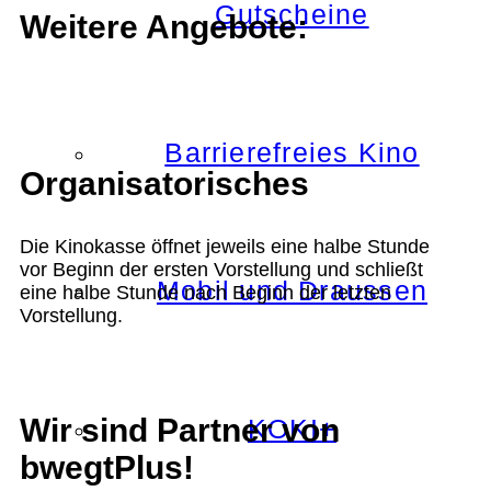
Gutscheine
Weitere Angebote:
Barrierefreies Kino
Organisatorisches
Die Kinokasse öffnet jeweils eine halbe Stunde
vor Beginn der ersten Vorstellung und schließt
Mobil und Draussen
eine halbe Stunde nach Beginn der letzten
Vorstellung.
Wir sind Partner von
KOKI+
bwegtPlus!