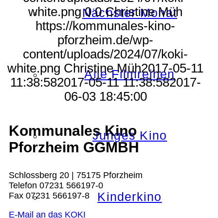
white.png
0
0
Christine Müh
Nächster Monat
https://kommunales-kino-
pforzheim.de/wp-
content/uploads/2024/07/koki-
white.png
Christine Müh
2017-05-11
Alle Filmreihen
11:38:58
2017-05-11 11:38:58
2017-
06-03 18:45:00
Kommunales Kino
Junges Kino
Pforzheim GGMBH
Schlossberg 20 | 75175 Pforzheim
Telefon 07231 566197-0
Kinderkino
Fax 07231 566197-8
E-Mail an das KOKI