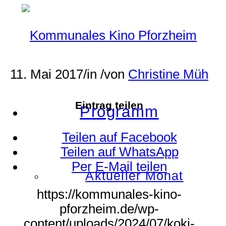
11. Mai 2017
/
in
/
von
Christine Müh
Eintrag teilen
Programm
Teilen auf Facebook
Teilen auf WhatsApp
Per E-Mail teilen
Aktueller Monat
https://kommunales-kino-
pforzheim.de/wp-
content/uploads/2024/07/koki-