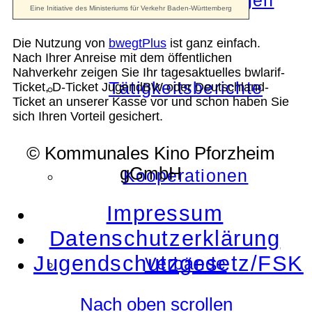
Die Auszeichnungen
Die Nutzung von
bwegtPlus
ist ganz einfach.
Nach Ihrer Anreise mit dem öffentlichen
Nahverkehr zeigen Sie Ihr tagesaktuelles bwlarif-
Tätigkeitsberichte
Ticket, D-Ticket JugendBW oder Deutschland-
Ticket an unserer Kasse vor und schon haben Sie
sich Ihren Vorteil gesichert.
© Kommunales Kino Pforzheim
gGmbH
Kooperationen
Impressum
Datenschutzerklärung
Jugendschutzgesetz/FSK
Verbände
Nach oben scrollen