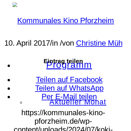
10. April 2017
/
in
/
von
Christine Müh
Eintrag teilen
Programm
Teilen auf Facebook
Teilen auf WhatsApp
Per E-Mail teilen
Aktueller Monat
https://kommunales-kino-
pforzheim.de/wp-
content/uploads/2024/07/koki-