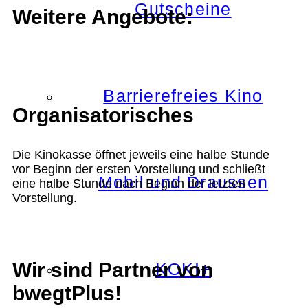
Gutscheine
Weitere Angebote:
Barrierefreies Kino
Organisatorisches
Die Kinokasse öffnet jeweils eine halbe Stunde
vor Beginn der ersten Vorstellung und schließt
Mobil und Draussen
eine halbe Stunde nach Beginn der letzten
Vorstellung.
Wir sind Partner von
KOKI+
bwegtPlus!