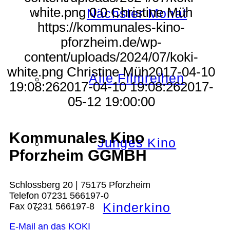
white.png
0
0
Christine Müh
Nächster Monat
https://kommunales-kino-
pforzheim.de/wp-
content/uploads/2024/07/koki-
white.png
Christine Müh
2017-04-10
Alle Filmreihen
19:08:26
2017-04-10 19:08:26
2017-
05-12 19:00:00
Kommunales Kino
Junges Kino
Pforzheim GGMBH
Schlossberg 20 | 75175 Pforzheim
Telefon 07231 566197-0
Kinderkino
Fax 07231 566197-8
E-Mail an das KOKI