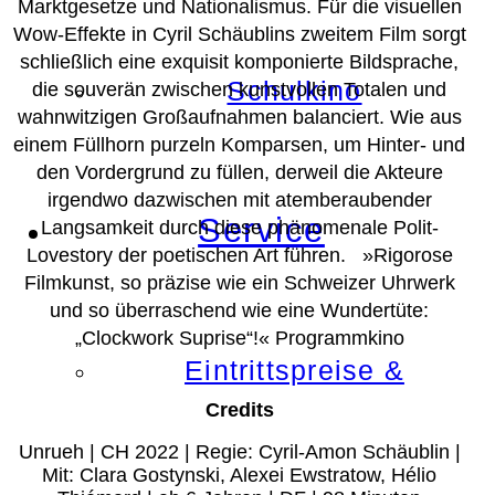
Marktgesetze und Nationalismus. Für die visuellen
Wow-Effekte in Cyril Schäublins zweitem Film sorgt
schließlich eine exquisit komponierte Bildsprache,
Schulkino
die souverän zwischen kunstvollen Totalen und
wahnwitzigen Großaufnahmen balanciert. Wie aus
einem Füllhorn purzeln Komparsen, um Hinter- und
den Vordergrund zu füllen, derweil die Akteure
irgendwo dazwischen mit atemberaubender
Service
Langsamkeit durch diese phänomenale Polit-
Lovestory der poetischen Art führen. »Rigorose
Filmkunst, so präzise wie ein Schweizer Uhrwerk
und so überraschend wie eine Wundertüte:
„Clockwork Suprise“!«
Programmkino
Eintrittspreise &
Credits
Unrueh | CH 2022 | Regie: Cyril-Amon Schäublin |
Mit: Clara Gostynski, Alexei Ewstratow, Hélio