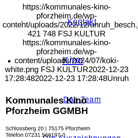
https://kommunales-kino-
pforzheim.de/wp-
Kontakt
content/uploads/2022/12/unruh_besch.
421
748
FSJ KULTUR
https://kommunales-kino-
pforzheim.de/wp-
Kino
content/uploads/2024/07/koki-
white.png
FSJ KULTUR
2022-12-23
17:28:48
2022-12-23 17:28:48
Unruh
Das Team
Kommunales Kino
Pforzheim GGMBH
Schlossberg 20 | 75175 Pforzheim
Telefon 07231 566197-0