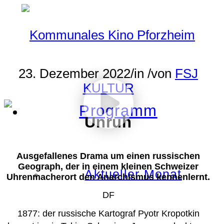
23. Dezember 2022
/
in
/
von
FSJ
KULTUR
Programm
Unruh
Ausgefallenes Drama um einen russischen
Geograph, der in einem kleinen Schweizer
Aktueller Monat
Uhrenmacherort den Anarchismus kennenlernt.
DF
1877: der russische Kartograf Pyotr Kropotkin