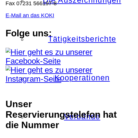
Die Auszeichnungen
Fax 07231 566197-8
E-Mail an das KOKI
Folge uns:
Tätigkeitsberichte
Kooperationen
Unser
Reservierungstelefon hat
Verbände
die Nummer