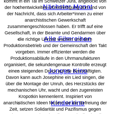
kommt in ein Tal im Schweizer Jura, angelockt von
Nächster Monat
der hochentwickelten Uhrenfertigung dort und von
der Nachricht, dass sich Arbeiter*innen zu einer
anarchistischen Gewerkschaft
zusammengeschlossen haben. Er trifft auf eine
Gesellschaft, in der Beamte und Gendarmen über
Alle Filmreihen
die richtige Uhrzeit wachen und dem
Produktionsbetrieb und der Gemeinschaft den Takt
vorgeben. Immer effizienter werden die
Produktionsabläufe in den Uhrmanufakturen
organisiert, die sekundengenaue Kontrolle erzeugt
Junges Kino
einen steigenden Druck auf die Beschäftigten.
Davon kann auch Josephine ein Lied singen, die
über die Montage der Unruh, des Herzstücks der
mechanischen Uhr, wacht und den zugereisten
Kropotkin kennenlernt. Inspiriert von
Kinderkino
anarchistischen Ideen fordern sie die Befreiung der
Zeit, setzen Solidarität und Pazifismus gegen