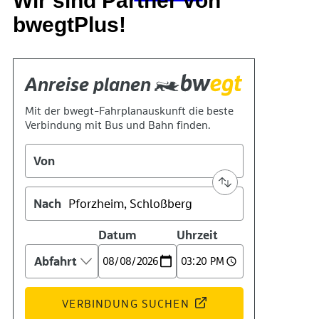
Wir sind Partner von
bwegtPlus!
Suche
Menü
Menü