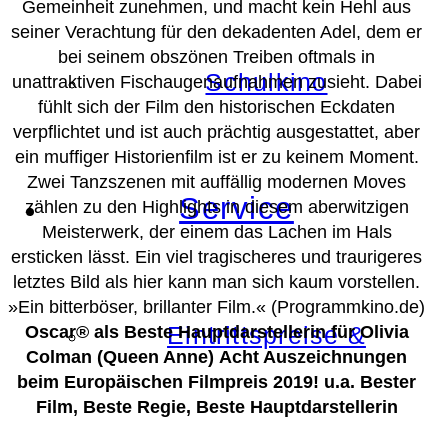
Gemeinheit zunehmen, und macht kein Hehl aus
seiner Verachtung für den dekadenten Adel, dem er
bei seinem obszönen Treiben oftmals in
Schulkino
unattraktiven Fischaugenaufnahmen zusieht. Dabei
fühlt sich der Film den historischen Eckdaten
verpflichtet und ist auch prächtig ausgestattet, aber
ein muffiger Historienfilm ist er zu keinem Moment.
Zwei Tanzszenen mit auffällig modernen Moves
Service
zählen zu den Highlights in diesem aberwitzigen
Meisterwerk, der einem das Lachen im Hals
ersticken lässt. Ein viel tragischeres und traurigeres
letztes Bild als hier kann man sich kaum vorstellen.
»Ein bitterböser, brillanter Film.«
(Programmkino.de)
Eintrittspreise &
Oscar® als Beste Hauptdarstellerin für Olivia
Colman (Queen Anne)
Acht Auszeichnungen
beim Europäischen Filmpreis 2019! u.a. Bester
Film, Beste Regie, Beste Hauptdarstellerin