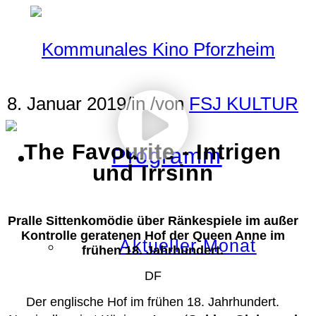
8. Januar 2019
/
in
/
von
FSJ KULTUR
The Favourite - Intrigen
Programm
und Irrsinn
Pralle Sittenkomödie über Ränkespiele im außer
Kontrolle geratenen Hof der Queen Anne im
Aktueller Monat
frühen 18. Jahrhundert.
DF
Der englische Hof im frühen 18. Jahrhundert.