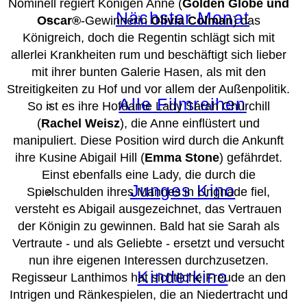
Nominell regiert Königen Anne (
Golden Globe und
Nächster Monat
Oscar®
-Gewinnerin
Olivia Colman
) das
Königreich, doch die Regentin schlägt sich mit
allerlei Krankheiten rum und beschäftigt sich lieber
mit ihrer bunten Galerie Hasen, als mit den
Streitigkeiten zu Hof und vor allem der Außenpolitik.
Alle Filmreihen
So ist es ihre Hofdame Lady Sarah Churchill
(
Rachel Weisz
), die Anne einflüstert und
manipuliert. Diese Position wird durch die Ankunft
ihre Kusine Abigail Hill (
Emma Stone
) gefährdet.
Einst ebenfalls eine Lady, die durch die
Junges Kino
Spielschulden ihres Mannes in Ungnade fiel,
versteht es Abigail ausgezeichnet, das Vertrauen
der Königin zu gewinnen. Bald hat sie Sarah als
Vertraute - und als Geliebte - ersetzt und versucht
nun ihre eigenen Interessen durchzusetzen.
Kinderkino
Regisseur Lanthimos hat sichtliche Freude an den
Intrigen und Ränkespielen, die an Niedertracht und