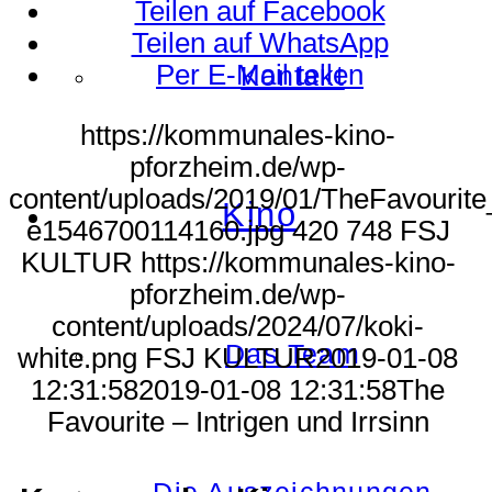
Teilen auf Facebook
Teilen auf WhatsApp
Per E-Mail teilen
Kontakt
https://kommunales-kino-
pforzheim.de/wp-
content/uploads/2019/01/TheFavourite
Kino
e1546700114160.jpg
420
748
FSJ
KULTUR
https://kommunales-kino-
pforzheim.de/wp-
content/uploads/2024/07/koki-
Das Team
white.png
FSJ KULTUR
2019-01-08
12:31:58
2019-01-08 12:31:58
The
Favourite – Intrigen und Irrsinn