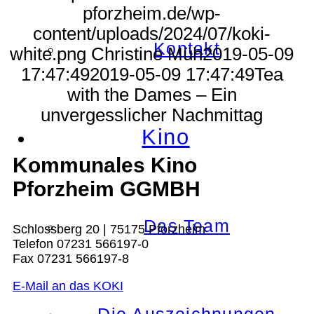
pforzheim.de/wp-
content/uploads/2024/07/koki-
Kontakt
white.png
Christine Müh
2019-05-09
17:47:49
2019-05-09 17:47:49
Tea
with the Dames – Ein
unvergesslicher Nachmittag
Kino
Kommunales Kino
Pforzheim GGMBH
Das Team
Schlossberg 20 | 75175 Pforzheim
Telefon 07231 566197-0
Fax 07231 566197-8
E-Mail an das KOKI