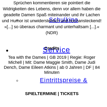
Sprüchen kommentieren sie pointiert die
Widrigkeiten des Lebens, denn vor allem haben die
geadelte Damen Spaß miteinander und ihr Lachen
Schulkino
und Humor ist unwiderstehlich und hochansteckend!
»[...] so überaus charmant und unterhaltsam [...].«
(NDR)
Service
Credits
Tea with the Dames | GB 2019 | Regie: Roger
Michell | Mit: Dame Maggie Smith, Dame Judi
Dench, Dame Eileen Atkins | ab 0 Jahren | DF | 84
Minuten
Eintrittspreise &
SPIELTERMINE | TICKETS