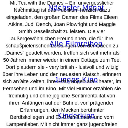
Mit Tea with the Dames – Ein unvergesslicher
Nächster Monat
Nachmittag ist das Publikum herzlich dazu
eingeladen, den großen Damen des Films Eileen
Atkins, Judi Dench, Joan Plowright und Maggie
Smith Gesellschaft zu leisten. Die vier
außergewöhnlichen Freundinnen, die für ihre
Alle Filmreihen
schauspielerischen Leistungen von der Queen zu
„Dames“ geadelt wurden, treffen sich seit mehr als
50 Jahren immer wieder in einem Cottage zum Tee.
Dort plaudern sie - very british - lustvoll und witzig
über ihre Leben und den neuesten Klatsch, erinnern
Junges Kino
sich an alte Zeiten, ihre Erfahrungen am Theater, im
Fernsehen und im Kino. Mit viel Humor erzählen sie
freimütig und ohne jegliche Sentimentalität von
ihren Anfängen auf der Bühne, von prägenden
Erfahrungen, den Macken berühmter
Kinderkino
Berufskollegen und Ex-Ehemännern und vom
Lampenfieber. Mit nicht immer ganz jugendfreien