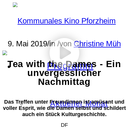
9. Mai 2019
/
in
/
von
Christine Müh
Tea with the Dames - Ein
Programm
unvergesslicher
Nachmittag
Das Treffen unter Freundinnen ist amüsant und
Aktueller Monat
voller Esprit, wie die Damen selbst und schildert
auch ein Stück Kulturgeschichte.
DF