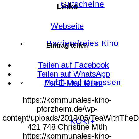
Gutscheine
Links
Webseite
Barrierefreies Kino
Eintrag teilen
Teilen auf Facebook
Teilen auf WhatsApp
Mobil und Draussen
Per E-Mail teilen
https://kommunales-kino-
pforzheim.de/wp-
content/uploads/2019/05/TeaWithTheD
KOKI+
421
748
Christine Müh
https://kommunales-kino-