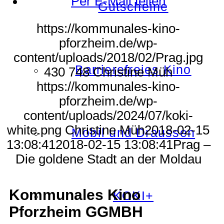
Per E-Mail teilen
Gutscheine
https://kommunales-kino-
pforzheim.de/wp-
content/uploads/2018/02/Prag.jpg
Barrierefreies Kino
430
748
Christine Müh
https://kommunales-kino-
pforzheim.de/wp-
content/uploads/2024/07/koki-
white.png
Christine Müh
2018-02-15
Mobil und Draussen
13:08:41
2018-02-15 13:08:41
Prag –
Die goldene Stadt an der Moldau
Kommunales Kino
KOKI+
Pforzheim GGMBH