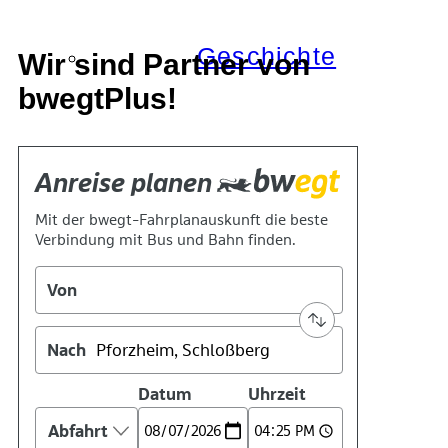
Geschichte
Wir sind Partner von
bwegtPlus!
Technik
Standort
Verein