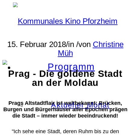
15. Februar 2018
/
in
/
von
Christine
Müh
Programm
Prag - Die goldene Stadt
an der Moldau
Prags Altstadtflair ist weltbekannt: Brücken,
Aktueller Monat
Burgen und Bürgerhäuser aller Epochen prägen
die Stadt – immer wieder beeindruckend!
"Ich sehe eine Stadt, deren Ruhm bis zu den