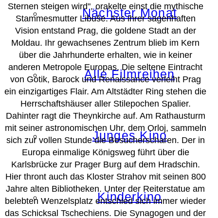
Sternen steigen wird", orakelte einst die mythische
Nächster Monat
Stammesmutter Libuṧe. Aus ihrer sagenhaften
Vision entstand Prag, die goldene Stadt an der
Moldau. Ihr gewachsenes Zentrum blieb im Kern
über die Jahrhunderte erhalten, wie in keiner
anderen Metropole Europas. Die seltene Eintracht
Alle Filmreihen
von Gotik, Barock und Renaissance verleiht Prag
ein einzigartiges Flair. Am Altstädter Ring stehen die
Herrschaftshäuser aller Stilepochen Spalier.
Dahinter ragt die Theynkirche auf. Am Rathausturm
mit seiner astronomischen Uhr, dem Orloj, sammeln
Junges Kino
sich zur vollen Stunde die Besucherscharen. Der in
Europa einmalige Königsweg führt über die
Karlsbrücke zur Prager Burg auf dem Hradschin.
Hier thront auch das Kloster Strahov mit seinen 800
Jahre alten Bibliotheken. Unter der Reiterstatue am
Kinderkino
belebten Wenzelsplatz entschied sich immer wieder
das Schicksal Tschechiens. Die Synagogen und der