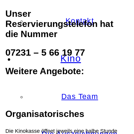
Unser
Kontakt
Reservierungstelefon hat
die Nummer
07231 – 5 66 19 77
Kino
Weitere Angebote:
Das Team
Organisatorisches
Die Kinokasse öffnet jeweils eine halbe Stunde