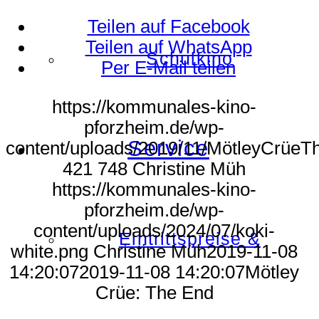
Teilen auf Facebook
Teilen auf WhatsApp
Schulkino
Per E-Mail teilen
https://kommunales-kino-
pforzheim.de/wp-
Service
content/uploads/2019/11/MötleyCrüeT
421
748
Christine Müh
https://kommunales-kino-
pforzheim.de/wp-
content/uploads/2024/07/koki-
Eintrittspreise &
white.png
Christine Müh
2019-11-08
14:20:07
2019-11-08 14:20:07
Mötley
Crüe: The End