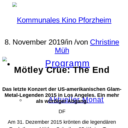
8. November 2019
/
in
/
von
Christine
Müh
Programm
Mötley Crüe: The End
Das letzte Konzert der US-amerikanischen Glam-
Metal-Legenden 2015 in Los Angeles. Ein mehr
Aktueller Monat
als würdiger Abgang.
DF
Am 31. Dezember 2015 krönten die legendären