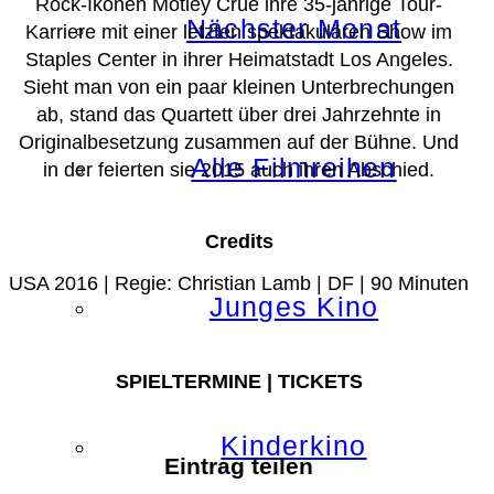
Rock-Ikonen Mötley Crüe ihre 35-jährige Tour-
Nächster Monat
Karriere mit einer letzten spektakulären Show im
Staples Center in ihrer Heimatstadt Los Angeles.
Sieht man von ein paar kleinen Unterbrechungen
ab, stand das Quartett über drei Jahrzehnte in
Originalbesetzung zusammen auf der Bühne. Und
Alle Filmreihen
in der feierten sie 2015 auch ihren Abschied.
Credits
USA 2016 | Regie: Christian Lamb | DF | 90 Minuten
Junges Kino
SPIELTERMINE | TICKETS
Kinderkino
Eintrag teilen