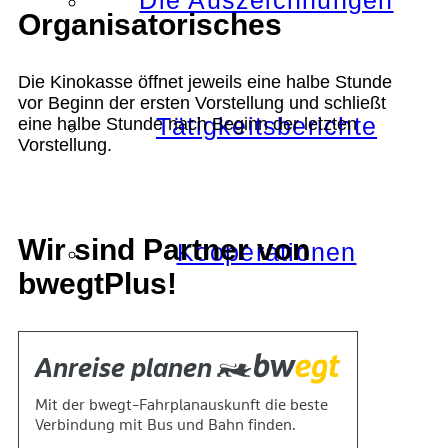
Die Auszeichnungen
Organisatorisches
Die Kinokasse öffnet jeweils eine halbe Stunde
vor Beginn der ersten Vorstellung und schließt
Tätigkeitsberichte
eine halbe Stunde nach Beginn der letzten
Vorstellung.
Wir sind Partner von
Kooperationen
bwegtPlus!
Verbände