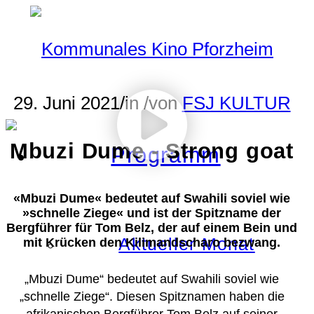
29. Juni 2021
/
in
/
von
FSJ KULTUR
Mbuzi Dume - Strong goat
Programm
«Mbuzi Dume« bedeutet auf Swahili soviel wie
»schnelle Ziege« und ist der Spitzname der
Bergführer für Tom Belz, der auf einem Bein und
Aktueller Monat
mit Krücken den Kilimandscharo bezwang.
„Mbuzi Dume“ bedeutet auf Swahili soviel wie
„schnelle Ziege“. Diesen Spitznamen haben die
afrikanischen Bergführer Tom Belz auf seiner