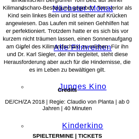
Nächster Monat
Kilimandscharo-Besteigung gegeben. Tom verlor als
Kind sein linkes Bein und ist seither auf Krücken
angewiesen. Das Laufen mit seinen Gehhilfen hat
er perfektioniert. Trotzdem hatte er es sich bis vor
kurzem nicht träumen lassen, einen Sonnenaufgang
Alle Filmreihen
am Gipfel des Kilimandscharo zu erleben. Für ihn
und Dr. Karl Siegler, der ihn begleitet, steht diese
Herausforderung aber auch für die Hindernisse, die
es im Leben zu bewältigen gilt.
Junges Kino
Credits
DE/CH/ZA 2018 | Regie: Claudio von Planta | ab 0
Jahren | 40 Minuten
Kinderkino
SPIELTERMINE | TICKETS