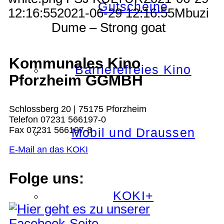
Gutscheine
12:16:55
2021-06-29 12:16:55
Mbuzi
Dume – Strong goat
Kommunales Kino
Barrierefreies Kino
Pforzheim GGMBH
Schlossberg 20 | 75175 Pforzheim
Telefon 07231 566197-0
Fax 07231 566197-8
Mobil und Draussen
E-Mail an das KOKI
Folge uns:
KOKI+