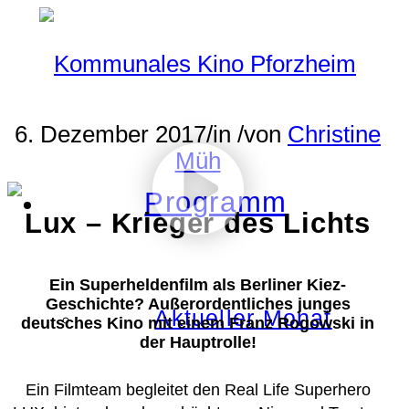
6. Dezember 2017
/
in
/
von
Christine
Müh
Programm
Lux – Krieger des Lichts
Ein Superheldenfilm als Berliner Kiez-
Geschichte? Außerordentliches junges
Aktueller Monat
deutsches Kino mit einem Franz Rogowski in
der Hauptrolle!
Ein Filmteam begleitet den Real Life Superhero