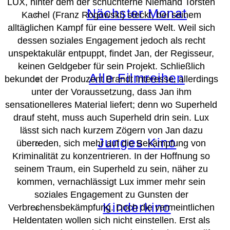
LUX, hinter dem der schüchterne Niemand Torsten
Nächster Monat
Kachel (Franz Rogowski) steckt, bei seinem
alltäglichen Kampf für eine bessere Welt. Weil sich
dessen soziales Engagement jedoch als recht
unspektakulär entpuppt, findet Jan, der Regisseur,
keinen Geldgeber für sein Projekt. Schließlich
Alle Filmreihen
bekundet der Produzent Brandt Interesse, allerdings
unter der Voraussetzung, dass Jan ihm
sensationelleres Material liefert; denn wo Superheld
drauf steht, muss auch Superheld drin sein. Lux
lässt sich nach kurzem Zögern von Jan dazu
Junges Kino
überreden, sich mehr auf die Bekämpfung von
Kriminalität zu konzentrieren. In der Hoffnung so
seinem Traum, ein Superheld zu sein, näher zu
kommen, vernachlässigt Lux immer mehr sein
soziales Engagement zu Gunsten der
Kinderkino
Verbrechensbekämpfung. Doch die vermeintlichen
Heldentaten wollen sich nicht einstellen. Erst als