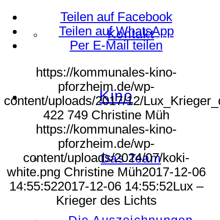
Teilen auf Facebook
Teilen auf WhatsApp
Kontakt
Per E-Mail teilen
https://kommunales-kino-
pforzheim.de/wp-
Kino
content/uploads/2017/12/Lux_Krieger_
422
749
Christine Müh
https://kommunales-kino-
pforzheim.de/wp-
content/uploads/2024/07/koki-
Das Team
white.png
Christine Müh
2017-12-06
14:55:52
2017-12-06 14:55:52
Lux –
Krieger des Lichts