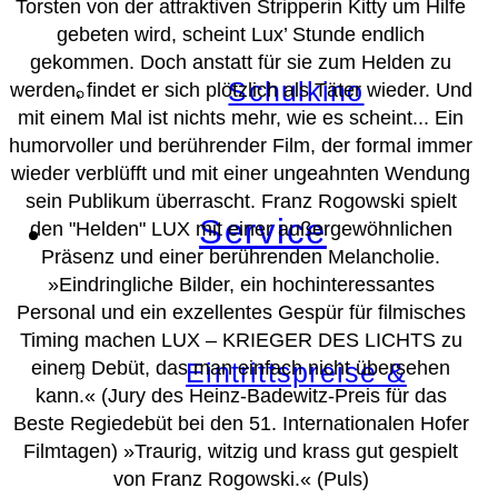
Torsten von der attraktiven Stripperin Kitty um Hilfe
gebeten wird, scheint Lux’ Stunde endlich
gekommen. Doch anstatt für sie zum Helden zu
Schulkino
werden, findet er sich plötzlich als Täter wieder. Und
mit einem Mal ist nichts mehr, wie es scheint... Ein
humorvoller und berührender Film, der formal immer
wieder verblüfft und mit einer ungeahnten Wendung
sein Publikum überrascht. Franz Rogowski spielt
Service
den "Helden" LUX mit einer außergewöhnlichen
Präsenz und einer berührenden Melancholie.
»Eindringliche Bilder, ein hochinteressantes
Personal und ein exzellentes Gespür für filmisches
Timing machen LUX – KRIEGER DES LICHTS zu
einem Debüt, das man einfach nicht übersehen
Eintrittspreise &
kann.«
(Jury des Heinz-Badewitz-Preis für das
Beste Regiedebüt bei den 51. Internationalen Hofer
Filmtagen)
»Traurig, witzig und krass gut gespielt
von Franz Rogowski.«
(Puls)