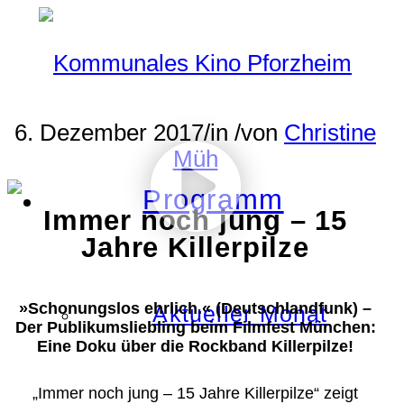
6. Dezember 2017
/
in
/
von
Christine
Müh
Programm
Immer noch jung – 15
Jahre Killerpilze
»Schonungslos ehrlich.« (Deutschlandfunk) –
Aktueller Monat
Der Publikumsliebling beim Filmfest München:
Eine Doku über die Rockband Killerpilze!
„Immer noch jung – 15 Jahre Killerpilze“ zeigt