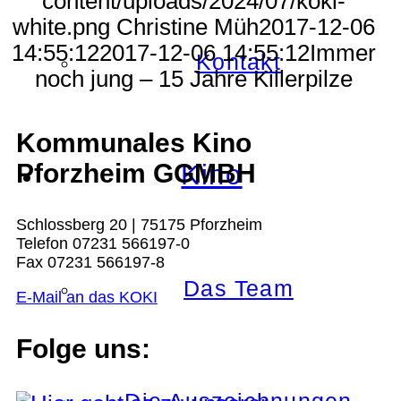
content/uploads/2024/07/koki-
white.png
Christine Müh
2017-12-06
14:55:12
2017-12-06 14:55:12
Immer
Kontakt
noch jung – 15 Jahre Killerpilze
Kommunales Kino
Pforzheim GGMBH
Kino
Schlossberg 20 | 75175 Pforzheim
Telefon 07231 566197-0
Fax 07231 566197-8
Das Team
E-Mail an das KOKI
Folge uns: