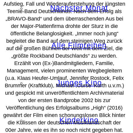
Aufstieg, Fall und Wiederauferstehung der jüngsten
Nächster Monat
Teenie-Band Deutschlands: Nach dem Erfolg als
„BRAVO-Band“ und dem überraschenden Aus bei
der Major-Plattenfirma drohte der Sturz in die
öffentliche Belanglosigkeit. „Immer noch jung“
begleitet die Band auf dem steinigen Weg zurück
Alle Filmreihen
auf die großen Bühnen der Welt mit dem Ziel, die
„größte Rockband Deutschlands“ zu werden.
Erzählt von (Ex-)Bandmitgliedern, Familie,
Management, vielen prominenten Wegbegleitern
(u.a. Klaas Heufer-Umlauf, Jennifer Rostock, Felix
Junges Kino
Brummer (Kraftklub), Michael ‚Curse‘ Kurth u.v.m.)
und gespickt mit unveröffentlichtem Archivmaterial
von der ersten Bandprobe 2002 bis zur
Veröffentlichung des Erfolgsalbums „High“ (2016)
gewährt der Film einen schonungslosen Blick hinter
Kinderkino
die Kulissen der deutschen Musiklandschaft der
00er Jahre, wie es ihn so noch nicht gegeben hat.