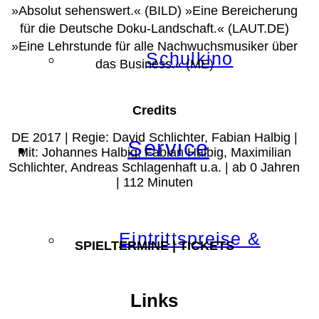
»Absolut sehenswert.«
(BILD)
»Eine Bereicherung
für die Deutsche Doku-Landschaft.«
(LAUT.DE)
»Eine Lehrstunde für alle Nachwuchsmusiker über
Schulkino
das Business.«
(ME)
Credits
DE 2017 | Regie: David Schlichter, Fabian Halbig |
Service
Mit: Johannes Halbig, Fabian Halbig, Maximilian
Schlichter, Andreas Schlagenhaft u.a. | ab 0 Jahren
| 112 Minuten
Eintrittspreise &
SPIELTERMINE | TICKETS
Links