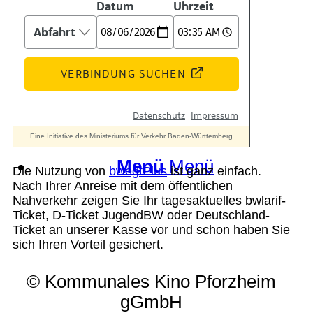
Suche
Menü
Menü
Die Nutzung von
bwegtPlus
ist ganz einfach.
Nach Ihrer Anreise mit dem öffentlichen
Nahverkehr zeigen Sie Ihr tagesaktuelles bwlarif-
Ticket, D-Ticket JugendBW oder Deutschland-
Ticket an unserer Kasse vor und schon haben Sie
sich Ihren Vorteil gesichert.
© Kommunales Kino Pforzheim
gGmbH