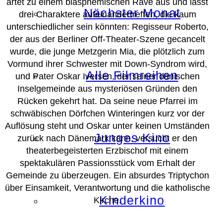
artet zu einem blasphemischen Rave aus und lässt
Nächster Monat
drei Charaktere aufeinandertreffen, die kaum
unterschiedlicher sein könnten: Regisseur Roberto,
der aus der Berliner Off-Theater-Szene gecancelt
wurde, die junge Metzgerin Mia, die plötzlich zum
Vormund ihrer Schwester mit Down-Syndrom wird,
Alle Filmreihen
und Pater Oskar Iversen, der seiner dänischen
Inselgemeinde aus mysteriösen Gründen den
Rücken gekehrt hat. Da seine neue Pfarrei im
schwäbischen Dörfchen Winteringen kurz vor der
Auflösung steht und Oskar unter keinen Umständen
Junges Kino
zurück nach Dänemark kann, versucht er den
theaterbegeisterten Erzbischof mit einem
spektakulären Passionsstück vom Erhalt der
Gemeinde zu überzeugen. Ein absurdes Triptychon
über Einsamkeit, Verantwortung und die katholische
Kinderkino
Kirche.