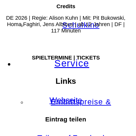
Credits
DE 2026 | Regie: Alison Kuhn | Mit: Pit Bukowski,
Schulkino
Homa Faghiri, Jens Albinus | ab 12 Jahren | DF |
117 Minuten
SPIELTERMINE | TICKETS
Service
Links
Webseite
Eintrittspreise &
Eintrag teilen