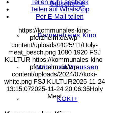
Teilen auf Facebook
Gutscheine
Teilen auf WhatsApp
Per E-Mail teilen
https://kommunales-kino-
Barrierefreies Kino
pforzheim.de/wp-
content/uploads/2025/11/Holy-
meat_besch.png
1080
1920
FSJ
KULTUR
https://kommunales-kino-
pforzheim.de/wp-
Mobil und Draussen
content/uploads/2024/07/koki-
white.png
FSJ KULTUR
2025-11-24
13:15:07
2025-11-24 20:06:35
Holy
Meat
KOKI+