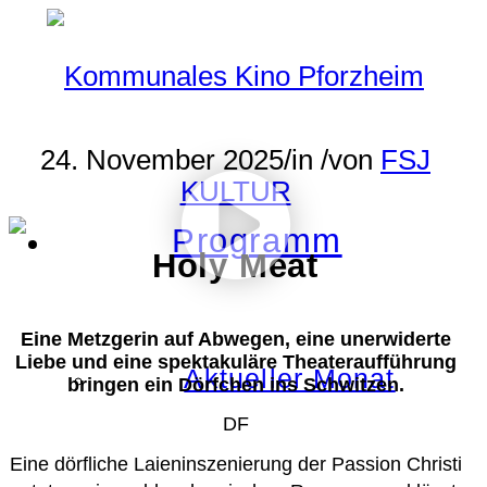
24. November 2025
/
in
/
von
FSJ
KULTUR
Programm
Holy Meat
Eine Metzgerin auf Abwegen, eine unerwiderte
Liebe und eine spektakuläre Theateraufführung
Aktueller Monat
bringen ein Dörfchen ins Schwitzen.
DF
Eine dörfliche Laieninszenierung der Passion Christi