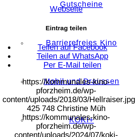
Gutscheine
Webseite
Eintrag teilen
Barrierefreies Kino
Teilen auf Facebook
Teilen auf WhatsApp
Per E-Mail teilen
Mobil und Draussen
https://kommunales-kino-
pforzheim.de/wp-
content/uploads/2018/03/Hellraiser.jpg
425
748
Christine Müh
https://kommunales-kino-
KOKI+
pforzheim.de/wp-
content/uploads/2024/07/koki-