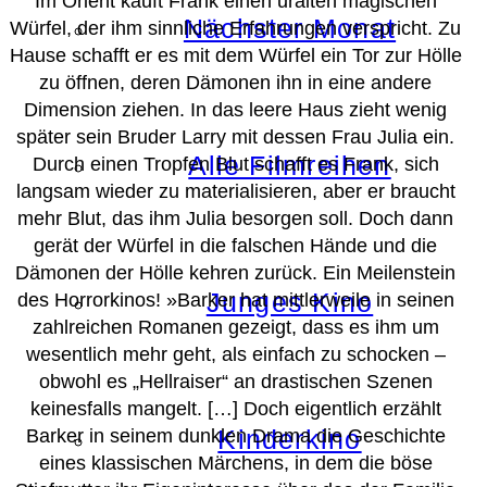
Im Orient kauft Frank einen uralten magischen
Nächster Monat
Würfel, der ihm sinnliche Erfahrungen verspricht. Zu
Hause schafft er es mit dem Würfel ein Tor zur Hölle
zu öffnen, deren Dämonen ihn in eine andere
Dimension ziehen. In das leere Haus zieht wenig
später sein Bruder Larry mit dessen Frau Julia ein.
Alle Filmreihen
Durch einen Tropfen Blut schafft es Frank, sich
langsam wieder zu materialisieren, aber er braucht
mehr Blut, das ihm Julia besorgen soll. Doch dann
gerät der Würfel in die falschen Hände und die
Dämonen der Hölle kehren zurück. Ein Meilenstein
Junges Kino
des Horrorkinos!
»Barker hat mittlerweile in seinen
zahlreichen Romanen gezeigt, dass es ihm um
wesentlich mehr geht, als einfach zu schocken –
obwohl es „Hellraiser“ an drastischen Szenen
keinesfalls mangelt. […] Doch eigentlich erzählt
Kinderkino
Barker in seinem dunklen Drama die Geschichte
eines klassischen Märchens, in dem die böse