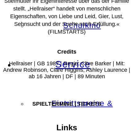
Stiefmutter ihr Eigeninteresse über das der Familie
stellt. „Hellraiser“ handelt von menschlichen
Eigenschaften, von Liebe und Leid, Gier, Lust,
Sehnsucht und der Suche nach Erfüllung.«
Schulkino
(FILMSTARTS)
Credits
Service
Hellraiser | GB 1987 | Regie: Clive Barker | Mit:
Andrew Robinson, Clare Higgins, Ashley Laurence |
ab 16 Jahren | DF | 89 Minuten
Eintrittspreise &
SPIELTERMINE | TICKETS
Links