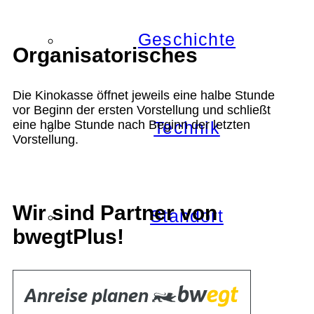
Geschichte
Organisatorisches
Die Kinokasse öffnet jeweils eine halbe Stunde
vor Beginn der ersten Vorstellung und schließt
eine halbe Stunde nach Beginn der letzten
Technik
Vorstellung.
Wir sind Partner von
Standort
bwegtPlus!
Verein