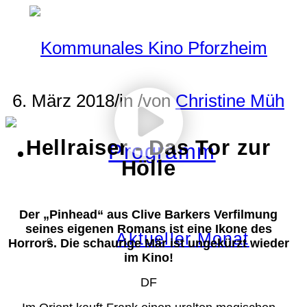
6. März 2018
/
in
/
von
Christine Müh
Hellraiser - Das Tor zur
Programm
Hölle
Der „Pinhead“ aus Clive Barkers Verfilmung
seines eigenen Romans ist eine Ikone des
Aktueller Monat
Horrors. Die schaurige Mär ist ungekürzt wieder
im Kino!
DF