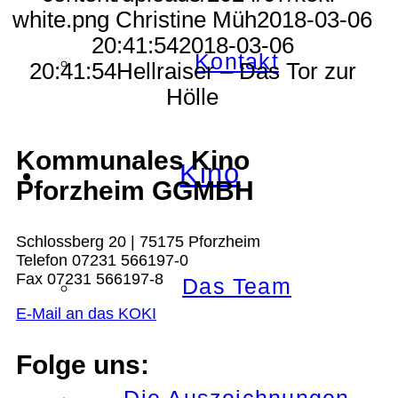
white.png
Christine Müh
2018-03-06
20:41:54
2018-03-06
Kontakt
20:41:54
Hellraiser – Das Tor zur
Hölle
Kommunales Kino
Kino
Pforzheim GGMBH
Schlossberg 20 | 75175 Pforzheim
Telefon 07231 566197-0
Fax 07231 566197-8
Das Team
E-Mail an das KOKI
Folge uns: