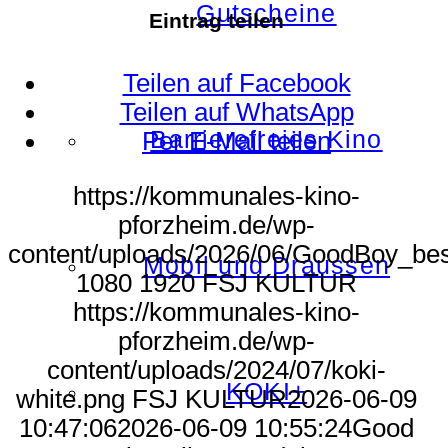
Gutscheine
Eintrag teilen
Teilen auf Facebook
Teilen auf WhatsApp
Barrierefreies Kino
Per E-Mail teilen
https://kommunales-kino-
pforzheim.de/wp-
content/uploads/2026/06/GoodBoy_be
Mobil und Draussen
1080
1920
FSJ KULTUR
https://kommunales-kino-
pforzheim.de/wp-
content/uploads/2024/07/koki-
KOKI+
white.png
FSJ KULTUR
2026-06-09
10:47:06
2026-06-09 10:55:24
Good