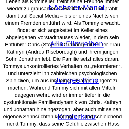
Leben als Krimineller, treibt seine Freunde immer
Nächster Monat
wieder zu grausamen Gewalttaten an und prahlt
damit auf Social Media – bis er eines Nachts von
einem Fremden entführt wird. Als Tommy erwacht,
findet er sich angekettet im Keller eines
abgelegenen Vorstadthauses wieder, in dem sein
Alle Filmreihen
Entführer Chris (Stephen Graham) mit seiner Frau
Kathryn (Andrea Riseborough) und ihrem jungen
Sohn Jonathan lebt. Die Familie setzt alles daran,
Tommys unkontrolliertes Verhalten zu „reformieren“,
und unterzieht ihn zahlreichen psychologischen
Junges Kino
Spielchen, um aus ihm einen „braven Jungen“ zu
machen. Während Tommy sich mit allen Mitteln
dagegen wehrt, wird er immer tiefer in die
dysfunktionale Familiendynamik von Chris, Kathryn
und Jonathan hineingezogen, aber auch mit seinen
Kinderkino
eigenen Sehnsüchten konfrontiert. Und schleichend
merkt Tommy, dass seine Gefühle zwischen Hass