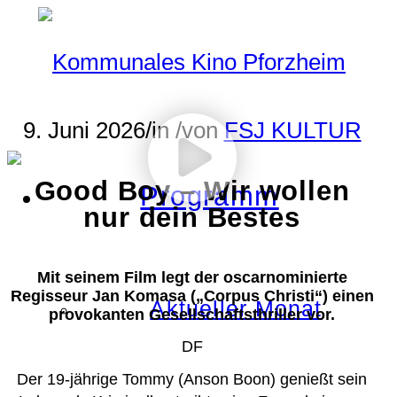
9. Juni 2026
/
in
/
von
FSJ KULTUR
Good Boy – Wir wollen
Programm
nur dein Bestes
Mit seinem Film legt der oscarnominierte
Regisseur Jan Komasa („Corpus Christi“) einen
Aktueller Monat
provokanten Gesellschaftsthriller vor.
DF
Der 19-jährige Tommy (Anson Boon) genießt sein