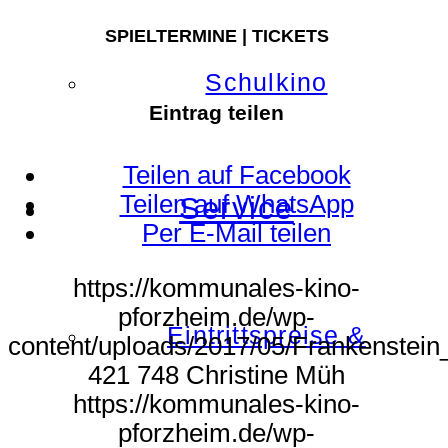
SPIELTERMINE | TICKETS
Schulkino
Eintrag teilen
Teilen auf Facebook
Teilen auf WhatsApp
Service
Per E-Mail teilen
https://kommunales-kino-
pforzheim.de/wp-
Eintrittspreise &
content/uploads/2017/05/Frankenstein_
421
748
Christine Müh
https://kommunales-kino-
pforzheim.de/wp-