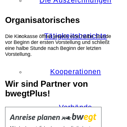
Die Auszeichnungen
Organisatorisches
Tätigkeitsberichte
Die Kinokasse öffnet jeweils eine halbe Stunde
vor Beginn der ersten Vorstellung und schließt
eine halbe Stunde nach Beginn der letzten
Vorstellung.
Kooperationen
Wir sind Partner von
bwegtPlus!
Verbände