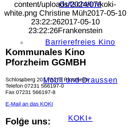
Gutscheine
content/uploads/2024/07/koki-
white.png
Christine Müh
2017-05-10
23:22:26
2017-05-10
23:22:26
Frankenstein
Barrierefreies Kino
Kommunales Kino
Pforzheim GGMBH
Mobil und Draussen
Schlossberg 20 | 75175 Pforzheim
Telefon 07231 566197-0
Fax 07231 566197-8
E-Mail an das KOKI
KOKI+
Folge uns: