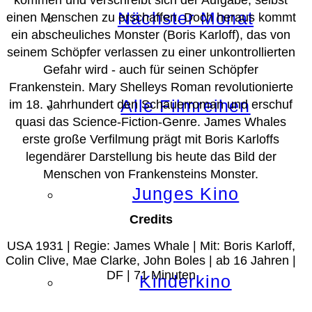
Nächster Monat
einen Menschen zu erschaffen. Doch heraus kommt
ein abscheuliches Monster (Boris Karloff), das von
seinem Schöpfer verlassen zu einer unkontrollierten
Gefahr wird - auch für seinen Schöpfer
Frankenstein. Mary Shelleys Roman revolutionierte
Alle Filmreihen
im 18. Jahrhundert den Schauerroman und erschuf
quasi das Science-Fiction-Genre. James Whales
erste große Verfilmung prägt mit Boris Karloffs
legendärer Darstellung bis heute das Bild der
Menschen von Frankensteins Monster.
Junges Kino
Credits
USA 1931 | Regie: James Whale | Mit: Boris Karloff,
Colin Clive, Mae Clarke, John Boles | ab 16 Jahren |
DF | 71 Minuten
Kinderkino