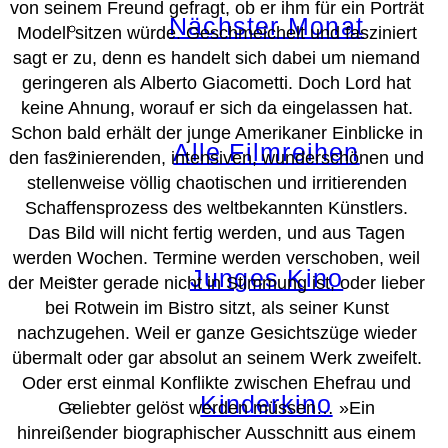
von seinem Freund gefragt, ob er ihm für ein Porträt
Nächster Monat
Modell sitzen würde. Geschmeichelt und fasziniert
sagt er zu, denn es handelt sich dabei um niemand
geringeren als Alberto Giacometti. Doch Lord hat
keine Ahnung, worauf er sich da eingelassen hat.
Schon bald erhält der junge Amerikaner Einblicke in
Alle Filmreihen
den faszinierenden, intensiven, wunderschönen und
stellenweise völlig chaotischen und irritierenden
Schaffensprozess des weltbekannten Künstlers.
Das Bild will nicht fertig werden, und aus Tagen
werden Wochen. Termine werden verschoben, weil
Junges Kino
der Meister gerade nicht in Stimmung ist, oder lieber
bei Rotwein im Bistro sitzt, als seiner Kunst
nachzugehen. Weil er ganze Gesichtszüge wieder
übermalt oder gar absolut an seinem Werk zweifelt.
Oder erst einmal Konflikte zwischen Ehefrau und
Kinderkino
Geliebter gelöst werden müssen… »Ein
hinreißender biographischer Ausschnitt aus einem