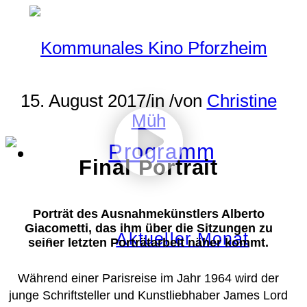
15. August 2017
/
in
/
von
Christine
Müh
Programm
Final Portrait
Porträt des Ausnahmekünstlers Alberto
Giacometti, das ihm über die Sitzungen zu
Aktueller Monat
seiner letzten Porträtarbeit näher kommt.
Während einer Parisreise im Jahr 1964 wird der
junge Schriftsteller und Kunstliebhaber James Lord