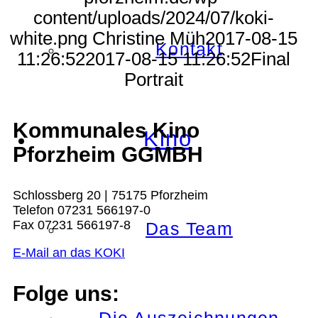
content/uploads/2024/07/koki-
white.png
Christine Müh
2017-08-15
Kontakt
11:26:52
2017-08-15 11:26:52
Final
Portrait
Kommunales Kino
Kino
Pforzheim GGMBH
Schlossberg 20 | 75175 Pforzheim
Telefon 07231 566197-0
Fax 07231 566197-8
Das Team
E-Mail an das KOKI
Folge uns: