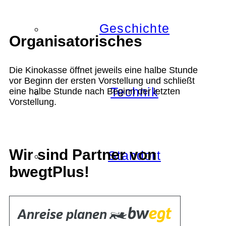
Geschichte
Organisatorisches
Die Kinokasse öffnet jeweils eine halbe Stunde
vor Beginn der ersten Vorstellung und schließt
Technik
eine halbe Stunde nach Beginn der letzten
Vorstellung.
Wir sind Partner von
Standort
bwegtPlus!
Verein