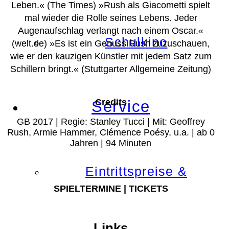
Leben.« (The Times) »Rush als Giacometti spielt
mal wieder die Rolle seines Lebens. Jeder
Augenaufschlag verlangt nach einem Oscar.«
Schulkino
(welt.de) »Es ist ein Genuss Rush zuzuschauen,
wie er den kauzigen Künstler mit jedem Satz zum
Schillern bringt.« (Stuttgarter Allgemeine Zeitung)
Credits
Service
GB 2017 | Regie: Stanley Tucci | Mit: Geoffrey
Rush, Armie Hammer, Clémence Poésy, u.a. | ab 0
Jahren | 94 Minuten
Eintrittspreise &
SPIELTERMINE | TICKETS
Links