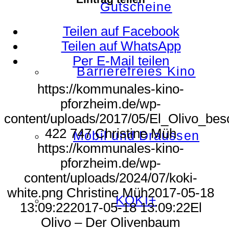
Gutscheine
Teilen auf Facebook
Teilen auf WhatsApp
Per E-Mail teilen
Barrierefreies Kino
https://kommunales-kino-
pforzheim.de/wp-
content/uploads/2017/05/El_Olivo_besc
422
747
Christine Müh
Mobil und Draussen
https://kommunales-kino-
pforzheim.de/wp-
content/uploads/2024/07/koki-
white.png
Christine Müh
2017-05-18
KOKI+
13:09:22
2017-05-18 13:09:22
El
Olivo – Der Olivenbaum