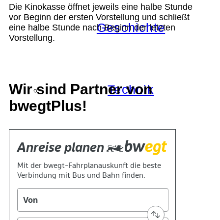
Die Kinokasse öffnet jeweils eine halbe Stunde
vor Beginn der ersten Vorstellung und schließt
Geschichte
eine halbe Stunde nach Beginn der letzten
Vorstellung.
Wir sind Partner von
Technik
bwegtPlus!
Standort
Verein