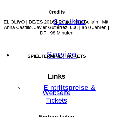
Credits
Schulkino
EL OLIVO | DE/ES 2016 | Regie: Icíar Bollaín | Mit:
Anna Castillo, Javier Gutiérrez, u.a. | ab 0 Jahren |
DF | 98 Minuten
Service
SPIELTERMINE | TICKETS
Links
Eintrittspreise &
Webseite
Tickets
Eintrag teilen