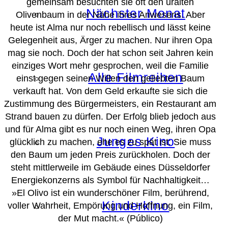
gemeinsam besuchten sie oft den uralten
Nächster Monat
Olivenbaum in der Nähe ihres Anwesens. Aber
heute ist Alma nur noch rebellisch und lässt keine
Gelegenheit aus, Ärger zu machen. Nur ihren Opa
mag sie noch. Doch der hat schon seit Jahren kein
einziges Wort mehr gesprochen, weil die Familie
Alle Filmreihen
einst gegen seinen Willen den geliebten Baum
verkauft hat. Von dem Geld erkaufte sie sich die
Zustimmung des Bürgermeisters, ein Restaurant am
Strand bauen zu dürfen. Der Erfolg blieb jedoch aus
und für Alma gibt es nur noch einen Weg, ihren Opa
Junges Kino
glücklich zu machen, ehe es zu spät ist: Sie muss
den Baum um jeden Preis zurückholen. Doch der
steht mittlerweile im Gebäude eines Düsseldorfer
Energiekonzerns als Symbol für Nachhaltigkeit…
»El Olivo ist ein wunderschöner Film, berührend,
Kinderkino
voller Wahrheit, Empörung und Hoffnung, ein Film,
der Mut macht.«
(Público)