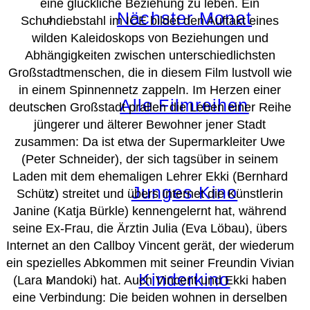
eine glückliche Beziehung zu leben. Ein
Nächster Monat
Schuhdiebstahl im ICE bildet den Auftakt eines
wilden Kaleidoskops von Beziehungen und
Abhängigkeiten zwischen unterschiedlichsten
Großstadtmenschen, die in diesem Film lustvoll wie
in einem Spinnennetz zappeln. Im Herzen einer
Alle Filmreihen
deutschen Großstadt prallen die Leben einer Reihe
jüngerer und älterer Bewohner jener Stadt
zusammen: Da ist etwa der Supermarkleiter Uwe
(Peter Schneider), der sich tagsüber in seinem
Laden mit dem ehemaligen Lehrer Ekki (Bernhard
Junges Kino
Schütz) streitet und übers Internet die Künstlerin
Janine (Katja Bürkle) kennengelernt hat, während
seine Ex-Frau, die Ärztin Julia (Eva Löbau), übers
Internet an den Callboy Vincent gerät, der wiederum
ein spezielles Abkommen mit seiner Freundin Vivian
Kinderkino
(Lara Mandoki) hat. Auch Vincent und Ekki haben
eine Verbindung: Die beiden wohnen in derselben