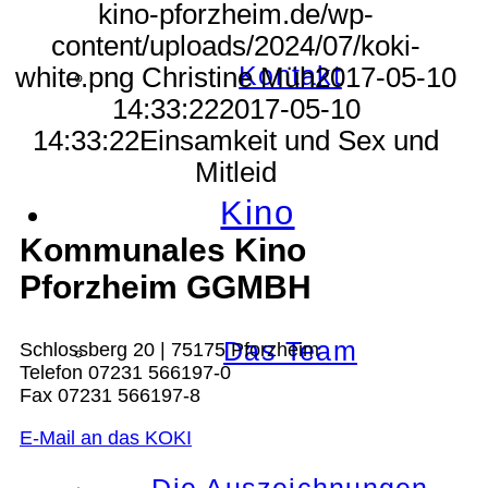
kino-pforzheim.de/wp-
content/uploads/2024/07/koki-
Kontakt
white.png
Christine Müh
2017-05-10
14:33:22
2017-05-10
14:33:22
Einsamkeit und Sex und
Mitleid
Kino
Kommunales Kino
Pforzheim GGMBH
Das Team
Schlossberg 20 | 75175 Pforzheim
Telefon 07231 566197-0
Fax 07231 566197-8
E-Mail an das KOKI