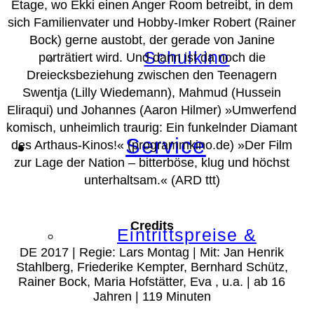
Etage, wo Ekki einen Anger Room betreibt, in dem
sich Familienvater und Hobby-Imker Robert (Rainer
Bock) gerne austobt, der gerade von Janine
Schulkino
porträtiert wird. Und dann ist da noch die
Dreiecksbeziehung zwischen den Teenagern
Swentja (Lilly Wiedemann), Mahmud (Hussein
Eliraqui) und Johannes (Aaron Hilmer) »Umwerfend
komisch, unheimlich traurig: Ein funkelnder Diamant
Service
des Arthaus-Kinos!« (programmkino.de) »Der Film
zur Lage der Nation – bitterböse, klug und höchst
unterhaltsam.« (ARD ttt)
Credits
Eintrittspreise &
DE 2017 | Regie: Lars Montag | Mit: Jan Henrik
Stahlberg, Friederike Kempter, Bernhard Schütz,
Rainer Bock, Maria Hofstätter, Eva , u.a. | ab 16
Jahren | 119 Minuten