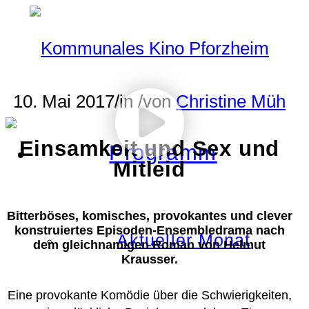
10. Mai 2017
/
in
/
von
Christine Müh
Einsamkeit und Sex und
Programm
Mitleid
Bitterböses, komisches, provokantes und clever
konstruiertes Episoden-Ensembledrama nach
Aktueller Monat
dem gleichnamigen Roman von Helmut
Krausser.
Eine provokante Komödie über die Schwierigkeiten,