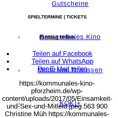
Gutscheine
SPIELTERMINE | TICKETS
Barrierefreies Kino
Eintrag teilen
Teilen auf Facebook
Teilen auf WhatsApp
Per E-Mail teilen
Mobil und Draussen
https://kommunales-kino-
pforzheim.de/wp-
content/uploads/2017/05/Einsamkeit-
KOKI+
und-Sex-und-Mitleid.jpeg
563
900
Christine Müh
https://kommunales-