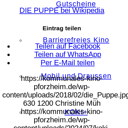
Gutscheine
DIE PUPPE bei Wikipedia
Eintrag teilen
Barrierefreies Kino
Teilen auf Facebook
Teilen auf WhatsApp
Per E-Mail teilen
Mobil und Draussen
https://kommunales-kino-
pforzheim.de/wp-
content/uploads/2018/02/die_Puppe.jp
630
1200
Christine Müh
https://kommunales-kino-
KOKI+
pforzheim.de/wp-
content/uploads/2024/07/koki-