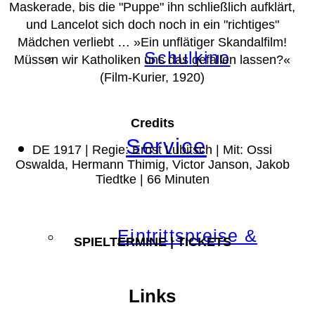
Maskerade, bis die "Puppe" ihn schließlich aufklärt,
und Lancelot sich doch noch in ein "richtiges"
Mädchen verliebt … »Ein unflätiger Skandalfilm!
Schulkino
Müssen wir Katholiken uns das gefallen lassen?«
(Film-Kurier, 1920)
Credits
Service
DE 1917 | Regie: Ernst Lubitsch | Mit: Ossi
Oswalda, Hermann Thimig, Victor Janson, Jakob
Tiedtke | 66 Minuten
Eintrittspreise &
SPIELTERMINE | TICKETS
Links