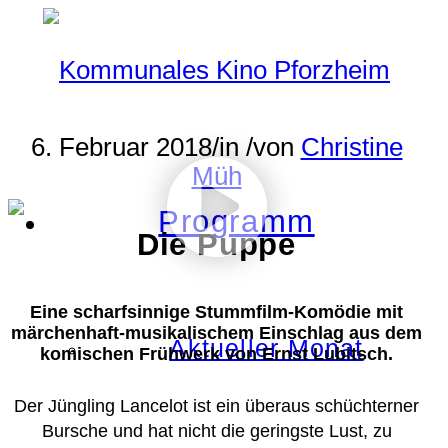
6. Februar 2018
/
in
/
von
Christine
Müh
Programm
Die Puppe
Eine scharfsinnige Stummfilm-Komödie mit
märchenhaft-musikalischem Einschlag aus dem
Aktueller Monat
komischen Frühwerk von Ernst Lubitsch.
Der Jüngling Lancelot ist ein überaus schüchterner
Bursche und hat nicht die geringste Lust, zu