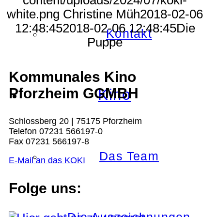
white.png
Christine Müh
2018-02-06
12:48:45
2018-02-06 12:48:45
Die
Kontakt
Puppe
Kommunales Kino
Pforzheim GGMBH
Kino
Schlossberg 20 | 75175 Pforzheim
Telefon 07231 566197-0
Fax 07231 566197-8
Das Team
E-Mail an das KOKI
Folge uns: