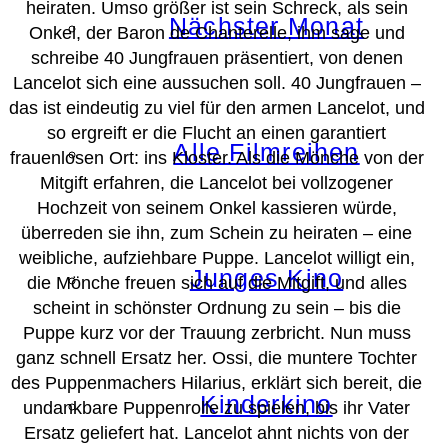
heiraten. Umso größer ist sein Schreck, als sein
Nächster Monat
Onkel, der Baron de Chanterelle, ihm sage und
schreibe 40 Jungfrauen präsentiert, von denen
Lancelot sich eine aussuchen soll. 40 Jungfrauen –
das ist eindeutig zu viel für den armen Lancelot, und
so ergreift er die Flucht an einen garantiert
Alle Filmreihen
frauenlosen Ort: ins Kloster. Als die Mönche von der
Mitgift erfahren, die Lancelot bei vollzogener
Hochzeit von seinem Onkel kassieren würde,
überreden sie ihn, zum Schein zu heiraten – eine
weibliche, aufziehbare Puppe. Lancelot willigt ein,
Junges Kino
die Mönche freuen sich auf die Mitgift, und alles
scheint in schönster Ordnung zu sein – bis die
Puppe kurz vor der Trauung zerbricht. Nun muss
ganz schnell Ersatz her. Ossi, die muntere Tochter
des Puppenmachers Hilarius, erklärt sich bereit, die
Kinderkino
undankbare Puppenrolle zu spielen, bis ihr Vater
Ersatz geliefert hat. Lancelot ahnt nichts von der