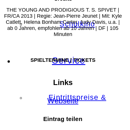
THE YOUNG AND PRODIGIOUS T. S. SPIVET |
FR/CA 2013 | Regie: Jean-Pierre Jeunet | Mit: Kyle
Catlett, Helena Bonham Carter, Judy Davis, u.a. |
Schulkino
ab 0 Jahren, empfohlen ab 10 Jahren | DF | 105
Minuten
Service
SPIELTERMINE | TICKETS
Links
Eintrittspreise &
Webseite
Eintrag teilen