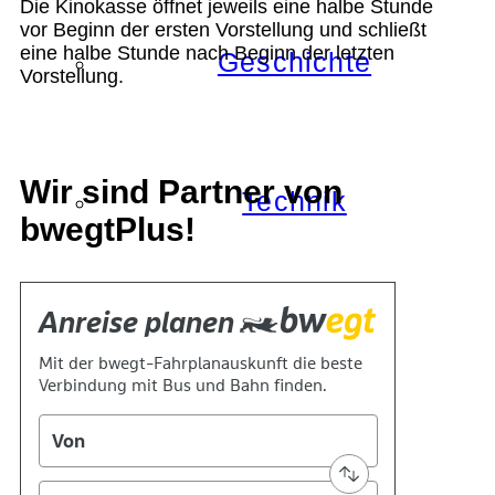
Die Kinokasse öffnet jeweils eine halbe Stunde
vor Beginn der ersten Vorstellung und schließt
eine halbe Stunde nach Beginn der letzten
Geschichte
Vorstellung.
Wir sind Partner von
Technik
bwegtPlus!
Standort
Verein