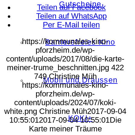
Gutscheine
Teilen auf Facebook
Teilen auf WhatsApp
Per E-Mail teilen
https://kommunales-kino-
Barrierefreies Kino
pforzheim.de/wp-
content/uploads/2017/08/die-karte-
meiner-trume_beschnitten.jpg
422
749
Christine Müh
Mobil und Draussen
https://kommunales-kino-
pforzheim.de/wp-
content/uploads/2024/07/koki-
white.png
Christine Müh
2017-09-04
KOKI+
10:55:01
2017-09-04 10:55:01
Die
Karte meiner Träume