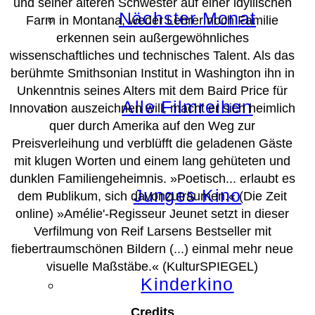
und seiner älteren Schwester auf einer idyllischen
Nächster Monat
Farm in Montana, weder Lehrer noch Familie
erkennen sein außergewöhnliches
wissenschaftliches und technisches Talent. Als das
berühmte Smithsonian Institut in Washington ihn in
Unkenntnis seines Alters mit dem Baird Price für
Alle Filmreihen
Innovation auszeichnen will, macht er sich heimlich
quer durch Amerika auf den Weg zur
Preisverleihung und verblüfft die geladenen Gäste
mit klugen Worten und einem lang gehüteten und
dunklen Familiengeheimnis. »Poetisch... erlaubt es
Junges Kino
dem Publikum, sich davonzuträumen.« (Die Zeit
online) »Amélie'-Regisseur Jeunet setzt in dieser
Verfilmung von Reif Larsens Bestseller mit
fiebertraumschönen Bildern (...) einmal mehr neue
visuelle Maßstäbe.« (KulturSPIEGEL)
Kinderkino
Credits