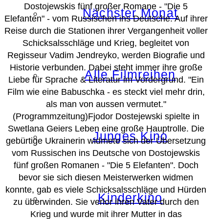
Dostojewskis fünf großer Romane - "Die 5
Nächster Monat
Elefanten" - vom Russischen ins Deutsche. Auf ihrer
Reise durch die Stationen ihrer Vergangenheit voller
Schicksalsschläge und Krieg, begleitet von
Regisseur Vadim Jendreyko, werden Biografie und
Historie verbunden. Dabei steht immer ihre große
Alle Filmreihen
Liebe für Sprache & Literatur im Vordergrund. "Ein
Film wie eine Babuschka - es steckt viel mehr drin,
als man von aussen vermutet."
(Programmzeitung)Fjodor Dostejewski spielte in
Swetlana Geiers Leben eine große Hauptrolle. Die
Junges Kino
gebürtige Ukrainerin widmete sich der Übersetzung
vom Russischen ins Deutsche von Dostojewskis
fünf großen Romanen - "Die 5 Elefanten". Doch
bevor sie sich diesen Meisterwerken widmen
konnte, gab es viele Schicksalsschläge und Hürden
Kinderkino
zu überwinden. Sie verlor ihren Vater durch den
Krieg und wurde mit ihrer Mutter in das