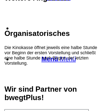
Suche
Organisatorisches
Die Kinokasse öffnet jeweils eine halbe Stunde
vor Beginn der ersten Vorstellung und schließt
Menü
Menü
eine halbe Stunde nach Beginn der letzten
Vorstellung.
Wir sind Partner von
bwegtPlus!