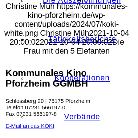
Die Auszeichnungen
Christine Müh
https://kommunales-
kino-pforzheim.de/wp-
content/uploads/2024/07/koki-
white.png
Christine Müh
2021-10-04
Tätigkeitsberichte
20:00:02
2021-10-04 20:00:02
Die
Frau mit den 5 Elefanten
Kommunales Kino
Kooperationen
Pforzheim GGMBH
Schlossberg 20 | 75175 Pforzheim
Telefon 07231 566197-0
Fax 07231 566197-8
Verbände
E-Mail an das KOKI