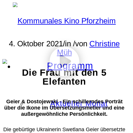
4. Oktober 2021
/
in
/
von
Christine
Müh
Programm
Die Frau mit den 5
Elefanten
Geier & Dostojewski - Ein schillerndes Porträt
Aktueller Monat
über die Ikone im Übersetzungsmetier und eine
außergewöhnliche Persönlichkeit.
Die gebürtige Ukrainerin Swetlana Geier übersetzte