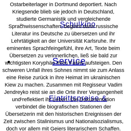
Ostarbeiterlager in Dortmund deportiert. Nach
Kriegsende blieb sie jedoch in Deutschland,
studierte Germanistik und vergleichende
Schulkino
Sprachwissenschaften, beginnt dann russische
Literatur ins Deutsche zu übersetzen und ihr
Lehrtätigkeit an der Universität Karlsruhe. Ihr
eminentes Sprachfeingefühl, ihre Art, Texte beim
Übersetzen zu verinnerlichen, ließ sie bald zur
Service
wichtigsten Koryphäe ihres Fachs aufsteigen. Den
schweren Unfall ihres Sohnes nimmt sie zum Anlass
eine Reise zurück in ihre Heimat im ukrainischen
Kiew zu machen. Zusammen mit Regisseur Vadim
Jendreyko reist sie an die Orte ihrer Vergangenheit
Eintrittspreise &
und reflektiert ihr Leben. Die Dokumentation
verbindet die biografischen Stationen der
Übersetzerin mit den historischen Ereignissen der
Zeit zwischen Stalinismus und Nationalsozialismus,
doch vor allem mit Geiers literarischem Schaffen.