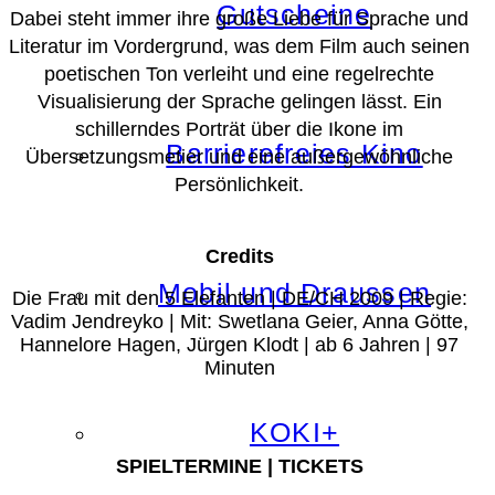
Gutscheine
Dabei steht immer ihre große Liebe für Sprache und
Literatur im Vordergrund, was dem Film auch seinen
poetischen Ton verleiht und eine regelrechte
Visualisierung der Sprache gelingen lässt. Ein
schillerndes Porträt über die Ikone im
Barrierefreies Kino
Übersetzungsmetier und eine außergewöhnliche
Persönlichkeit.
Credits
Mobil und Draussen
Die Frau mit den 5 Elefanten | DE/CH 2009 | Regie:
Vadim Jendreyko | Mit: Swetlana Geier, Anna Götte,
Hannelore Hagen, Jürgen Klodt | ab 6 Jahren | 97
Minuten
KOKI+
SPIELTERMINE | TICKETS