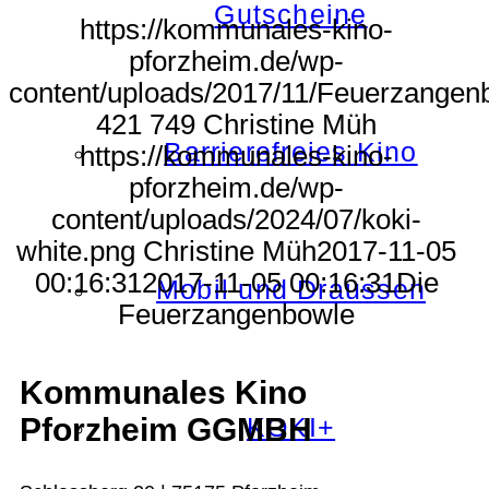
Gutscheine
https://kommunales-kino-
pforzheim.de/wp-
content/uploads/2017/11/Feuerzangen
421
749
Christine Müh
Barrierefreies Kino
https://kommunales-kino-
pforzheim.de/wp-
content/uploads/2024/07/koki-
white.png
Christine Müh
2017-11-05
00:16:31
2017-11-05 00:16:31
Die
Mobil und Draussen
Feuerzangenbowle
Kommunales Kino
Pforzheim GGMBH
KOKI+