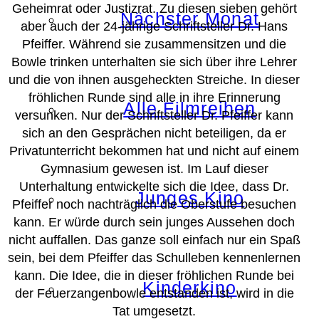
Geheimrat oder Justizrat. Zu diesen sieben gehört
Nächster Monat
aber auch der 24-jährige Schriftsteller Dr. Hans
Pfeiffer. Während sie zusammensitzen und die
Bowle trinken unterhalten sie sich über ihre Lehrer
und die von ihnen ausgeheckten Streiche. In dieser
fröhlichen Runde sind alle in ihre Erinnerung
Alle Filmreihen
versunken. Nur der Schriftsteller Dr. Pfeiffer kann
sich an den Gesprächen nicht beteiligen, da er
Privatunterricht bekommen hat und nicht auf einem
Gymnasium gewesen ist. Im Lauf dieser
Unterhaltung entwickelte sich die Idee, dass Dr.
Junges Kino
Pfeiffer noch nachträglich die Oberstufe besuchen
kann. Er würde durch sein junges Aussehen doch
nicht auffallen. Das ganze soll einfach nur ein Spaß
sein, bei dem Pfeiffer das Schulleben kennenlernen
kann. Die Idee, die in dieser fröhlichen Runde bei
Kinderkino
der Feuerzangenbowle entstanden ist, wird in die
Tat umgesetzt.