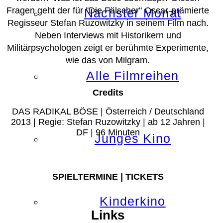
Fragen geht der für "Die Fälscher" Oscar-prämierte
Nächster Monat
Regisseur Stefan Ruzowitzky in seinem Film nach.
Neben Interviews mit Historikern und
Militärpsychologen zeigt er berühmte Experimente,
wie das von Milgram.
Alle Filmreihen
Credits
DAS RADIKAL BÖSE | Österreich / Deutschland
2013 | Regie: Stefan Ruzowitzky | ab 12 Jahren |
DF | 96 Minuten
Junges Kino
SPIELTERMINE | TICKETS
Kinderkino
Links