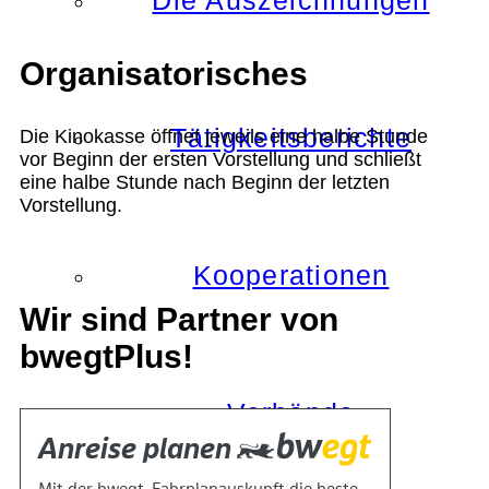
Die Auszeichnungen
Organisatorisches
Tätigkeitsberichte
Die Kinokasse öffnet jeweils eine halbe Stunde
vor Beginn der ersten Vorstellung und schließt
eine halbe Stunde nach Beginn der letzten
Vorstellung.
Kooperationen
Wir sind Partner von
bwegtPlus!
Verbände