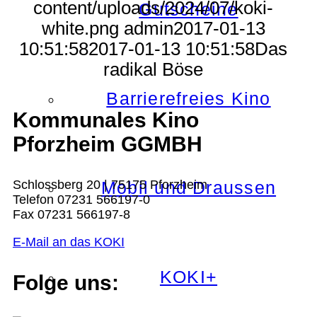
content/uploads/2024/07/koki-
Gutscheine
white.png
admin
2017-01-13
10:51:58
2017-01-13 10:51:58
Das
radikal Böse
Barrierefreies Kino
Kommunales Kino
Pforzheim GGMBH
Schlossberg 20 | 75175 Pforzheim
Mobil und Draussen
Telefon 07231 566197-0
Fax 07231 566197-8
E-Mail an das KOKI
KOKI+
Folge uns: