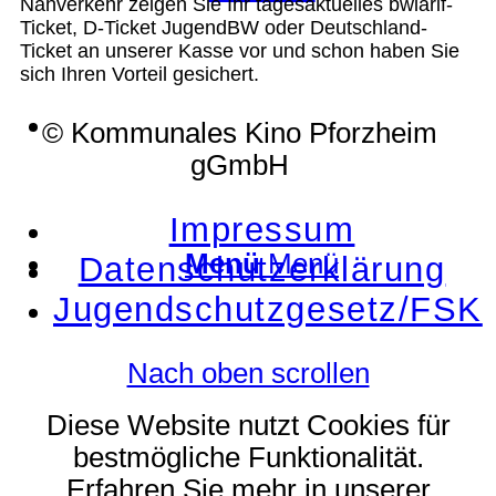
Nahverkehr zeigen Sie Ihr tagesaktuelles bwlarif-
Ticket, D-Ticket JugendBW oder Deutschland-
Ticket an unserer Kasse vor und schon haben Sie
sich Ihren Vorteil gesichert.
Suche
© Kommunales Kino Pforzheim
gGmbH
Impressum
Menü
Menü
Datenschutzerklärung
Jugendschutzgesetz/FSK
Nach oben scrollen
Diese Website nutzt Cookies für
bestmögliche Funktionalität.
Erfahren Sie mehr in unserer