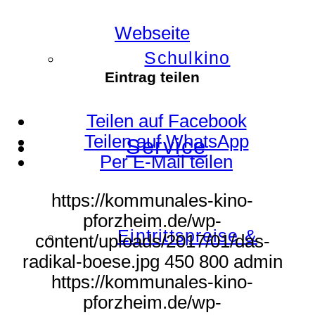
Webseite
Schulkino
Eintrag teilen
Teilen auf Facebook
Teilen auf WhatsApp
Service
Per E-Mail teilen
https://kommunales-kino-
pforzheim.de/wp-
Eintrittspreise &
content/uploads/2017/01/das-
radikal-boese.jpg
450
800
admin
https://kommunales-kino-
pforzheim.de/wp-