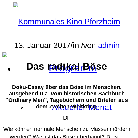
13. Januar 2017
/
in
/
von
admin
Das radikal Böse
Programm
Doku-Essay über das Böse im Menschen,
ausgehend u.a. vom historischen Sachbuch
"Ordinary Men", Tagebüchern und Briefen aus
Aktueller Monat
dem Zweiten Weltkrieg.
DF
Wie können normale Menschen zu Massenmördern
werden? Was ist das Böse überhaupt? Diesen