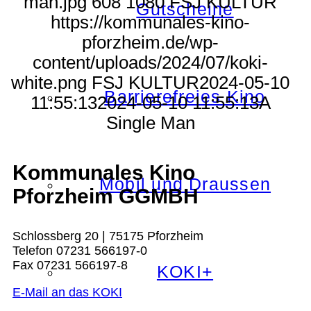
man.jpg
608
1080
FSJ KULTUR
Gutscheine
https://kommunales-kino-
pforzheim.de/wp-
content/uploads/2024/07/koki-
white.png
FSJ KULTUR
2024-05-10
Barrierefreies Kino
11:55:13
2024-05-10 11:55:13
A
Single Man
Kommunales Kino
Mobil und Draussen
Pforzheim GGMBH
Schlossberg 20 | 75175 Pforzheim
Telefon 07231 566197-0
Fax 07231 566197-8
KOKI+
E-Mail an das KOKI