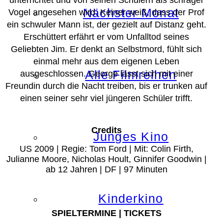
Nächster Monat
Vogel angesehen wird. Keiner weiß, dass der Prof
ein schwuler Mann ist, der gezielt auf Distanz geht.
Erschüttert erfährt er vom Unfalltod seines
Geliebten Jim. Er denkt an Selbstmord, fühlt sich
einmal mehr aus dem eigenen Leben
Alle Filmreihen
ausgeschlossen. George lässt sich mit einer
Freundin durch die Nacht treiben, bis er trunken auf
einen seiner sehr viel jüngeren Schüler trifft.
Credits
Junges Kino
US 2009 | Regie: Tom Ford | Mit: Colin Firth,
Julianne Moore, Nicholas Hoult, Ginnifer Goodwin |
ab 12 Jahren | DF | 97 Minuten
Kinderkino
SPIELTERMINE | TICKETS