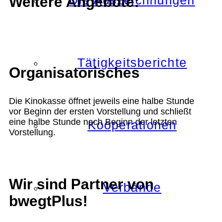
Die Auszeichnungen
Weitere Angebote:
Tätigkeitsberichte
Organisatorisches
Die Kinokasse öffnet jeweils eine halbe Stunde
vor Beginn der ersten Vorstellung und schließt
eine halbe Stunde nach Beginn der letzten
Kooperationen
Vorstellung.
Wir sind Partner von
Verbände
bwegtPlus!