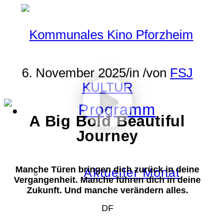
6. November 2025
/
in
/
von
FSJ
KULTUR
Programm
A Big Bold Beautiful
Journey
Manche Türen bringen dich zurück in deine
Aktueller Monat
Vergangenheit. Manche führen dich in deine
Zukunft. Und manche verändern alles.
DF