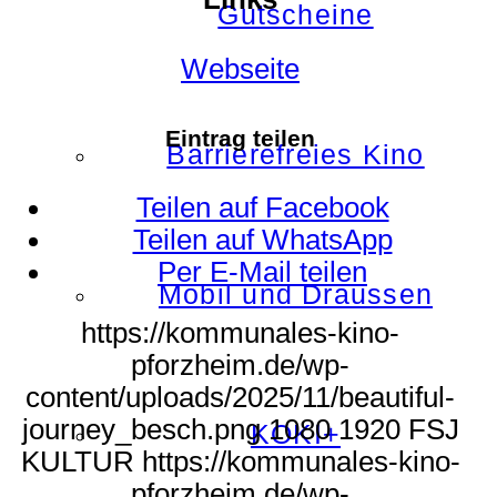
Gutscheine
Webseite
Eintrag teilen
Barrierefreies Kino
Teilen auf Facebook
Teilen auf WhatsApp
Per E-Mail teilen
Mobil und Draussen
https://kommunales-kino-
pforzheim.de/wp-
content/uploads/2025/11/beautiful-
journey_besch.png
1080
1920
FSJ
KOKI+
KULTUR
https://kommunales-kino-
pforzheim.de/wp-