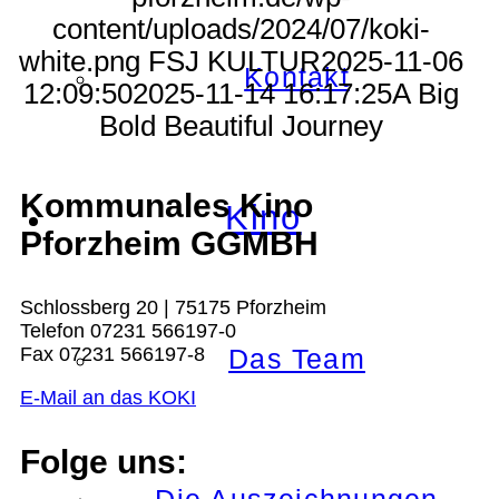
content/uploads/2024/07/koki-
white.png
FSJ KULTUR
2025-11-06
Kontakt
12:09:50
2025-11-14 16:17:25
A Big
Bold Beautiful Journey
Kommunales Kino
Kino
Pforzheim GGMBH
Schlossberg 20 | 75175 Pforzheim
Telefon 07231 566197-0
Fax 07231 566197-8
Das Team
E-Mail an das KOKI
Folge uns: