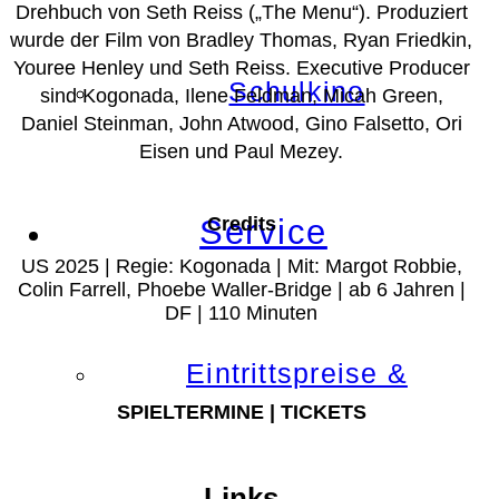
Drehbuch von Seth Reiss („The Menu“). Produziert
wurde der Film von Bradley Thomas, Ryan Friedkin,
Youree Henley und Seth Reiss. Executive Producer
Schulkino
sind Kogonada, Ilene Feldman, Micah Green,
Daniel Steinman, John Atwood, Gino Falsetto, Ori
Eisen und Paul Mezey.
Credits
Service
US 2025 | Regie: Kogonada | Mit: Margot Robbie,
Colin Farrell, Phoebe Waller-Bridge | ab 6 Jahren |
DF | 110 Minuten
Eintrittspreise &
SPIELTERMINE | TICKETS
Links