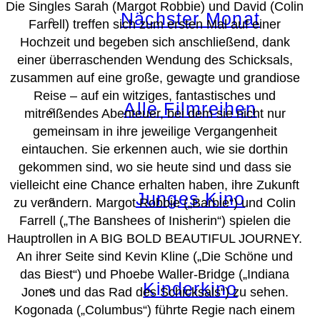
Die Singles Sarah (Margot Robbie) und David (Colin
Nächster Monat
Farrell) treffen sich zum ersten Mal auf einer
Hochzeit und begeben sich anschließend, dank
einer überraschenden Wendung des Schicksals,
zusammen auf eine große, gewagte und grandiose
Reise – auf ein witziges, fantastisches und
Alle Filmreihen
mitreißendes Abenteuer, bei dem sie nicht nur
gemeinsam in ihre jeweilige Vergangenheit
eintauchen. Sie erkennen auch, wie sie dorthin
gekommen sind, wo sie heute sind und dass sie
vielleicht eine Chance erhalten haben, ihre Zukunft
Junges Kino
zu verändern. Margot Robbie („Barbie“) und Colin
Farrell („The Banshees of Inisherin“) spielen die
Hauptrollen in A BIG BOLD BEAUTIFUL JOURNEY.
An ihrer Seite sind Kevin Kline („Die Schöne und
das Biest“) und Phoebe Waller-Bridge („Indiana
Kinderkino
Jones und das Rad des Schicksals“) zu sehen.
Kogonada („Columbus“) führte Regie nach einem