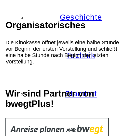
Geschichte
Organisatorisches
Die Kinokasse öffnet jeweils eine halbe Stunde
vor Beginn der ersten Vorstellung und schließt
Technik
eine halbe Stunde nach Beginn der letzten
Vorstellung.
Wir sind Partner von
Standort
bwegtPlus!
Verein