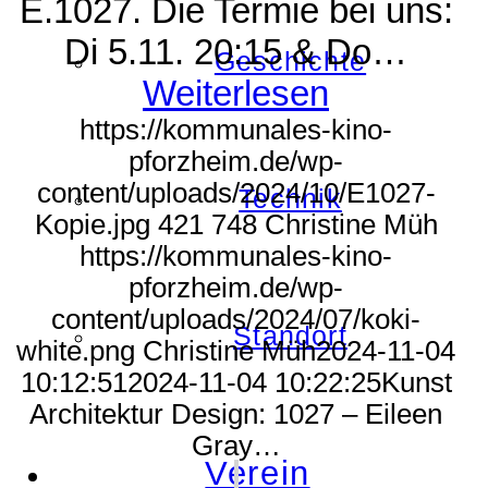
E.1027. Die Termie bei uns:
Di 5.11. 20:15 & Do…
Geschichte
Weiterlesen
https://kommunales-kino-
pforzheim.de/wp-
content/uploads/2024/10/E1027-
Technik
Kopie.jpg
421
748
Christine Müh
https://kommunales-kino-
pforzheim.de/wp-
content/uploads/2024/07/koki-
Standort
white.png
Christine Müh
2024-11-04
10:12:51
2024-11-04 10:22:25
Kunst
Architektur Design: 1027 – Eileen
Gray…
Verein