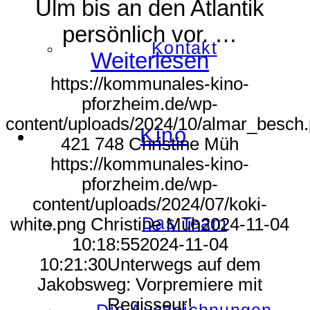
Ulm bis an den Atlantik
persönlich vor. …
Kontakt
Weiterlesen
https://kommunales-kino-
pforzheim.de/wp-
content/uploads/2024/10/almar_besch
Kino
421
748
Christine Müh
https://kommunales-kino-
pforzheim.de/wp-
content/uploads/2024/07/koki-
Das Team
white.png
Christine Müh
2024-11-04
10:18:55
2024-11-04
10:21:30
Unterwegs auf dem
Jakobsweg: Vorpremiere mit
Regisseur!