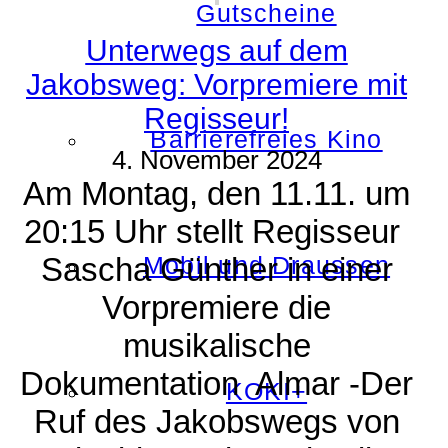
Gutscheine
Unterwegs auf dem
Jakobsweg: Vorpremiere mit
Regisseur!
Barrierefreies Kino
4. November 2024
Am Montag, den 11.11. um
20:15 Uhr stellt Regisseur
Sascha Günther in einer
Mobil und Draussen
Vorpremiere die
musikalische
Dokumentation Almar -Der
KOKI+
Ruf des Jakobswegs von