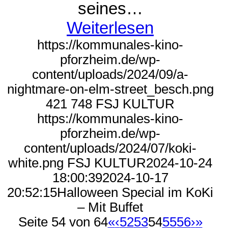
seines…
Weiterlesen
https://kommunales-kino-
pforzheim.de/wp-
content/uploads/2024/09/a-
nightmare-on-elm-street_besch.png
421
748
FSJ KULTUR
https://kommunales-kino-
pforzheim.de/wp-
content/uploads/2024/07/koki-
white.png
FSJ KULTUR
2024-10-24
18:00:39
2024-10-17
20:52:15
Halloween Special im KoKi
– Mit Buffet
Seite 54 von 64
«
‹
52
53
54
55
56
›
»