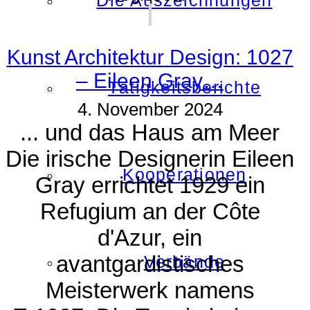
Die Auszeichnungen
Kunst Architektur Design: 1027
– Eileen Gray…
Tätigkeitsberichte
4. November 2024
... und das Haus am Meer
Die irische Designerin Eileen
Kooperationen
Gray errichtet 1929 ein
Refugium an der Côte
d'Azur, ein
avantgardistisches
Verbände
Meisterwerk namens