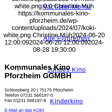
white.png
0
0
Christine Müh
Nächster Monat
https://kommunales-kino-
pforzheim.de/wp-
content/uploads/2024/07/koki-
white.png
Christine Müh
2024-06-20
Alle Filmreihen
12:00:09
2024-06-20 12:00:09
2024-
08-28 19:30:00
Kommunales Kino
Junges Kino
Pforzheim GGMBH
Schlossberg 20 | 75175 Pforzheim
Telefon 07231 566197-0
Kinderkino
Fax 07231 566197-8
E-Mail an das KOKI