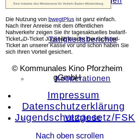
Die Auszeichnungen
Die Nutzung von
bwegtPlus
ist ganz einfach.
Nach Ihrer Anreise mit dem öffentlichen
Nahverkehr zeigen Sie Ihr tagesaktuelles bwlarif-
Tätigkeitsberichte
Ticket, D-Ticket JugendBW oder Deutschland-
Ticket an unserer Kasse vor und schon haben Sie
sich Ihren Vorteil gesichert.
© Kommunales Kino Pforzheim
gGmbH
Kooperationen
Impressum
Datenschutzerklärung
Jugendschutzgesetz/FSK
Verbände
Nach oben scrollen