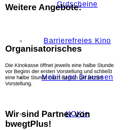
Gutscheine
Weitere Angebote:
Barrierefreies Kino
Organisatorisches
Die Kinokasse öffnet jeweils eine halbe Stunde
vor Beginn der ersten Vorstellung und schließt
Mobil und Draussen
eine halbe Stunde nach Beginn der letzten
Vorstellung.
Wir sind Partner von
KOKI+
bwegtPlus!