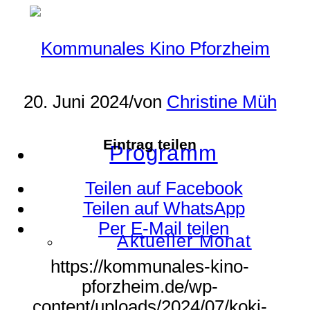
20. Juni 2024
/
von
Christine Müh
Eintrag teilen
Programm
Teilen auf Facebook
Teilen auf WhatsApp
Per E-Mail teilen
Aktueller Monat
https://kommunales-kino-
pforzheim.de/wp-
content/uploads/2024/07/koki-