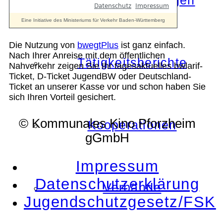
Die Auszeichnungen
Die Nutzung von
bwegtPlus
ist ganz einfach.
Nach Ihrer Anreise mit dem öffentlichen
Tätigkeitsberichte
Nahverkehr zeigen Sie Ihr tagesaktuelles bwlarif-
Ticket, D-Ticket JugendBW oder Deutschland-
Ticket an unserer Kasse vor und schon haben Sie
sich Ihren Vorteil gesichert.
© Kommunales Kino Pforzheim
Kooperationen
gGmbH
Impressum
Datenschutzerklärung
Verbände
Jugendschutzgesetz/FSK