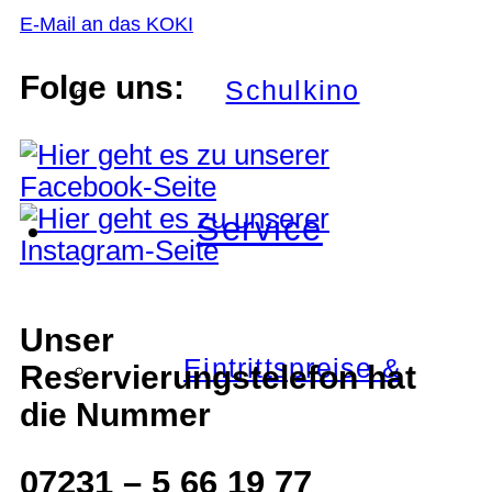
E-Mail an das KOKI
Folge uns:
Schulkino
Service
Unser
Eintrittspreise &
Reservierungstelefon hat
die Nummer
07231 – 5 66 19 77