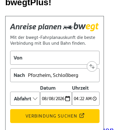
bwegtPlus!
Kontakt
Kino
Das Team