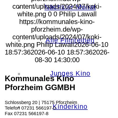
content/uploads/2024/07/koki-
Nächster Monat
white.png
0
0
Philip Lawall
https://kommunales-kino-
pforzheim.de/wp-
content/uploads/2024/07/koki-
Alle Filmreihen
white.png
Philip Lawall
2026-06-10
18:57:36
2026-06-10 18:57:36
2026-
08-30 14:30:00
Junges Kino
Kommunales Kino
Pforzheim GGMBH
Schlossberg 20 | 75175 Pforzheim
Kinderkino
Telefon 07231 566197-0
Fax 07231 566197-8