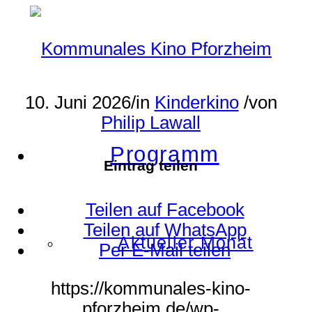
10. Juni 2026
/
in
Kinderkino
/
von
Philip Lawall
Programm
Eintrag teilen
Teilen auf Facebook
Teilen auf WhatsApp
Aktueller Monat
Per E-Mail teilen
https://kommunales-kino-
pforzheim.de/wp-