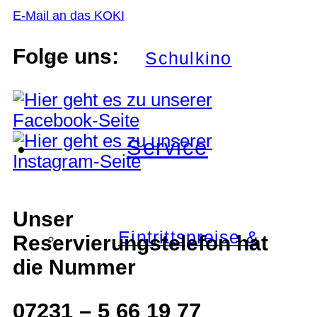
E-Mail an das KOKI
Folge uns:
Schulkino
Service
Unser
Eintrittspreise &
Reservierungstelefon hat
die Nummer
07231 – 5 66 19 77