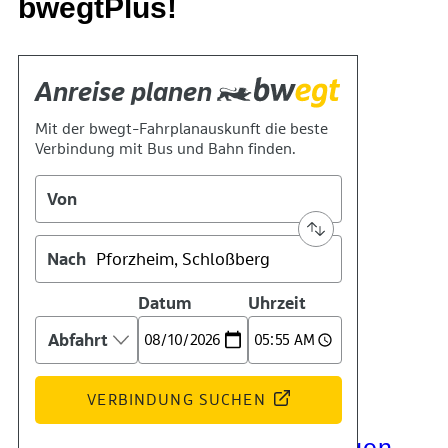
bwegtPlus!
Kontakt
Kino
Das Team