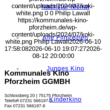
content/uploads/2024/07/koki-
Nächster Monat
white.png
0
0
Philip Lawall
https://kommunales-kino-
pforzheim.de/wp-
content/uploads/2024/07/koki-
Alle Filmreihen
white.png
Philip Lawall
2026-06-10
17:58:08
2026-06-10 19:07:27
2026-
08-12 20:00:00
Junges Kino
Kommunales Kino
Pforzheim GGMBH
Schlossberg 20 | 75175 Pforzheim
Kinderkino
Telefon 07231 566197-0
Fax 07231 566197-8