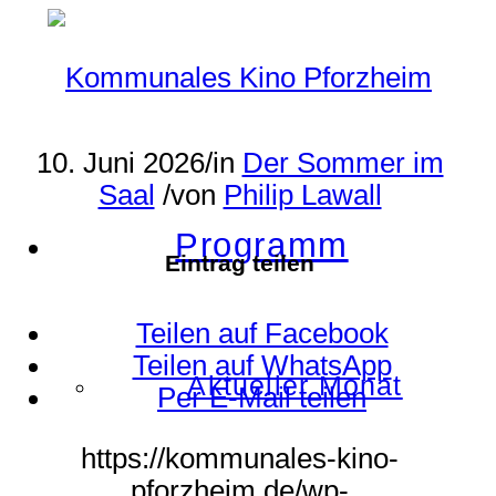
10. Juni 2026
/
in
Der Sommer im
Saal
/
von
Philip Lawall
Programm
Eintrag teilen
Teilen auf Facebook
Teilen auf WhatsApp
Aktueller Monat
Per E-Mail teilen
https://kommunales-kino-
pforzheim.de/wp-