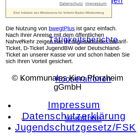
Die Auszeichnungen
Die Nutzung von
bwegtPlus
ist ganz einfach.
Nach Ihrer Anreise mit dem öffentlichen
Tätigkeitsberichte
Nahverkehr zeigen Sie Ihr tagesaktuelles bwlarif-
Ticket, D-Ticket JugendBW oder Deutschland-
Ticket an unserer Kasse vor und schon haben Sie
sich Ihren Vorteil gesichert.
© Kommunales Kino Pforzheim
Kooperationen
gGmbH
Impressum
Datenschutzerklärung
Verbände
Jugendschutzgesetz/FSK