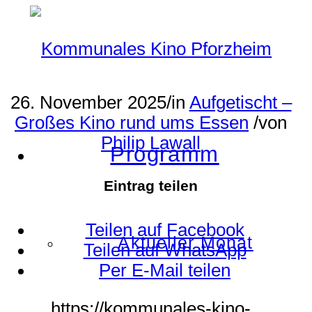
26. November 2025
/
in
Aufgetischt –
Großes Kino rund ums Essen
/
von
Philip Lawall
Programm
Eintrag teilen
Teilen auf Facebook
Aktueller Monat
Teilen auf WhatsApp
Per E-Mail teilen
https://kommunales-kino-