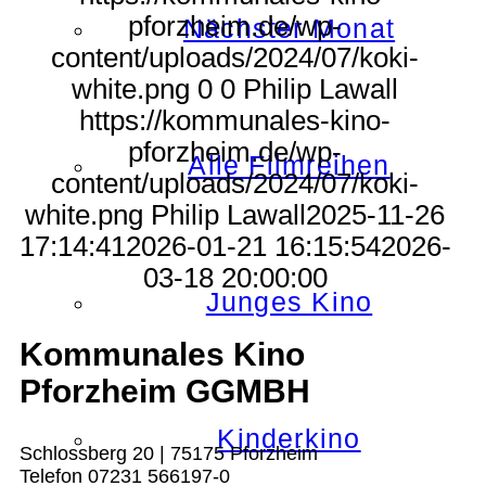
pforzheim.de/wp-
Nächster Monat
content/uploads/2024/07/koki-
white.png
0
0
Philip Lawall
https://kommunales-kino-
pforzheim.de/wp-
Alle Filmreihen
content/uploads/2024/07/koki-
white.png
Philip Lawall
2025-11-26
17:14:41
2026-01-21 16:15:54
2026-
03-18 20:00:00
Junges Kino
Kommunales Kino
Pforzheim GGMBH
Kinderkino
Schlossberg 20 | 75175 Pforzheim
Telefon 07231 566197-0