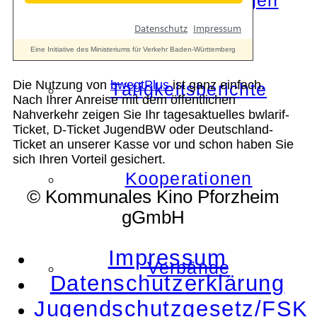
Die Auszeichnungen
Die Nutzung von
bwegtPlus
ist ganz einfach.
Tätigkeitsberichte
Nach Ihrer Anreise mit dem öffentlichen
Nahverkehr zeigen Sie Ihr tagesaktuelles bwlarif-
Ticket, D-Ticket JugendBW oder Deutschland-
Ticket an unserer Kasse vor und schon haben Sie
sich Ihren Vorteil gesichert.
Kooperationen
© Kommunales Kino Pforzheim
gGmbH
Impressum
Verbände
Datenschutzerklärung
Jugendschutzgesetz/FSK