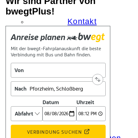
Wir sind Partner von
bwegtPlus!
Kontakt
Kino
Das Team