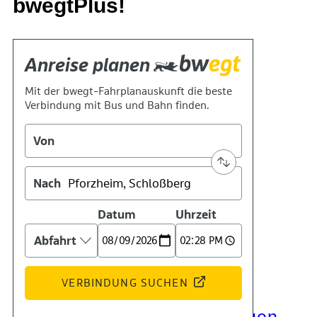
bwegtPlus!
Kontakt
Kino
Das Team