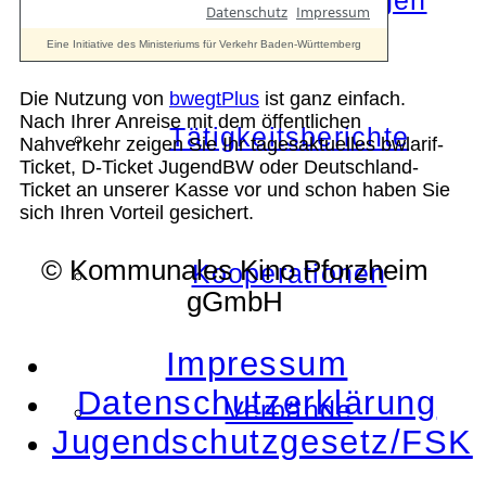
Die Auszeichnungen
Die Nutzung von
bwegtPlus
ist ganz einfach.
Nach Ihrer Anreise mit dem öffentlichen
Tätigkeitsberichte
Nahverkehr zeigen Sie Ihr tagesaktuelles bwlarif-
Ticket, D-Ticket JugendBW oder Deutschland-
Ticket an unserer Kasse vor und schon haben Sie
sich Ihren Vorteil gesichert.
© Kommunales Kino Pforzheim
Kooperationen
gGmbH
Impressum
Datenschutzerklärung
Verbände
Jugendschutzgesetz/FSK