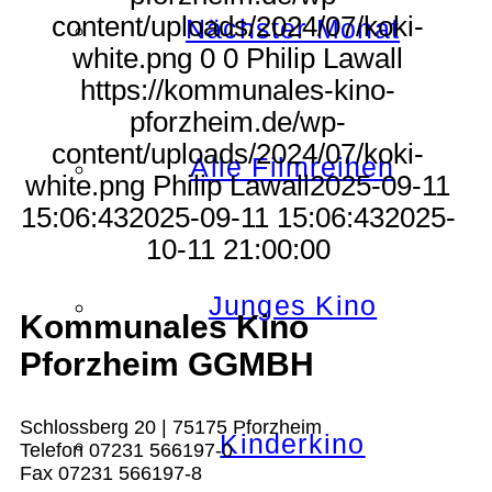
content/uploads/2024/07/koki-
Nächster Monat
white.png
0
0
Philip Lawall
https://kommunales-kino-
pforzheim.de/wp-
content/uploads/2024/07/koki-
Alle Filmreihen
white.png
Philip Lawall
2025-09-11
15:06:43
2025-09-11 15:06:43
2025-
10-11 21:00:00
Junges Kino
Kommunales Kino
Pforzheim GGMBH
Schlossberg 20 | 75175 Pforzheim
Kinderkino
Telefon 07231 566197-0
Fax 07231 566197-8