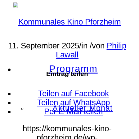
11. September 2025
/
in
/
von
Philip
Lawall
Programm
Eintrag teilen
Teilen auf Facebook
Teilen auf WhatsApp
Aktueller Monat
Per E-Mail teilen
https://kommunales-kino-
pforzheim.de/wp-