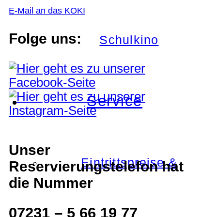
E-Mail an das KOKI
Folge uns:
Schulkino
Service
Unser
Eintrittspreise &
Reservierungstelefon hat
die Nummer
07231 – 5 66 19 77