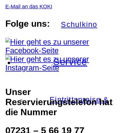
E-Mail an das KOKI
Folge uns:
Schulkino
Service
Unser
Eintrittspreise &
Reservierungstelefon hat
die Nummer
07231 – 5 66 19 77