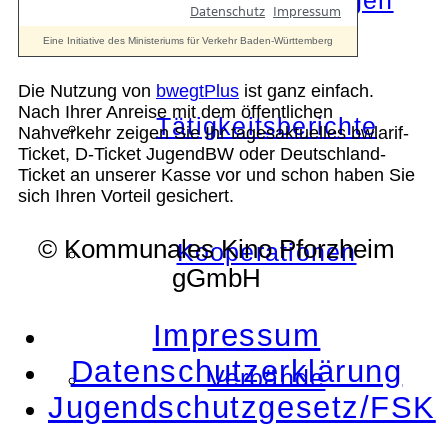
Die Auszeichnungen
Die Nutzung von
bwegtPlus
ist ganz einfach.
Nach Ihrer Anreise mit dem öffentlichen
Tätigkeitsberichte
Nahverkehr zeigen Sie Ihr tagesaktuelles bwlarif-
Ticket, D-Ticket JugendBW oder Deutschland-
Ticket an unserer Kasse vor und schon haben Sie
sich Ihren Vorteil gesichert.
© Kommunales Kino Pforzheim
Kooperationen
gGmbH
Impressum
Datenschutzerklärung
Verbände
Jugendschutzgesetz/FSK