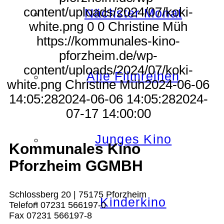
content/uploads/2024/07/koki-
Nächster Monat
white.png
0
0
Christine Müh
https://kommunales-kino-
pforzheim.de/wp-
content/uploads/2024/07/koki-
Alle Filmreihen
white.png
Christine Müh
2024-06-06
14:05:28
2024-06-06 14:05:28
2024-
07-17 14:00:00
Junges Kino
Kommunales Kino
Pforzheim GGMBH
Schlossberg 20 | 75175 Pforzheim
Kinderkino
Telefon 07231 566197-0
Fax 07231 566197-8