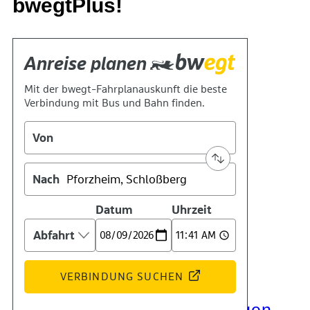
bwegtPlus!
Kontakt
Kino
Das Team