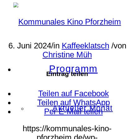
6. Juni 2024
/
in
Kaffeeklatsch
/
von
Christine Müh
Programm
Eintrag teilen
Teilen auf Facebook
Teilen auf WhatsApp
Aktueller Monat
Per E-Mail teilen
https://kommunales-kino-
pforzheim.de/wp-