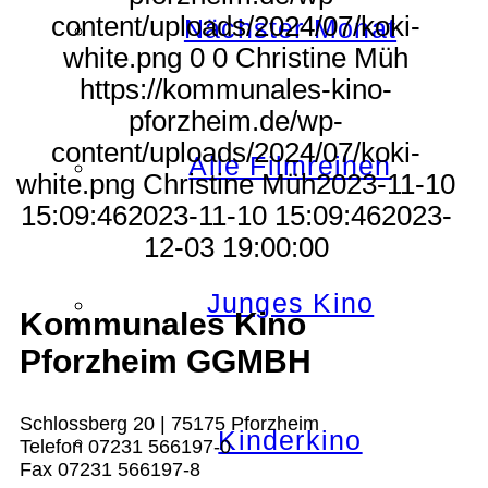
content/uploads/2024/07/koki-
Nächster Monat
white.png
0
0
Christine Müh
https://kommunales-kino-
pforzheim.de/wp-
content/uploads/2024/07/koki-
Alle Filmreihen
white.png
Christine Müh
2023-11-10
15:09:46
2023-11-10 15:09:46
2023-
12-03 19:00:00
Junges Kino
Kommunales Kino
Pforzheim GGMBH
Schlossberg 20 | 75175 Pforzheim
Kinderkino
Telefon 07231 566197-0
Fax 07231 566197-8