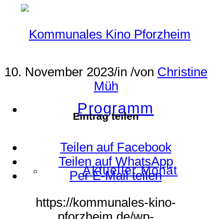
10. November 2023
/
in
/
von
Christine
Müh
Programm
Eintrag teilen
Teilen auf Facebook
Teilen auf WhatsApp
Aktueller Monat
Per E-Mail teilen
https://kommunales-kino-
pforzheim.de/wp-