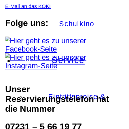
E-Mail an das KOKI
Folge uns:
Schulkino
Service
Unser
Eintrittspreise &
Reservierungstelefon hat
die Nummer
07231 – 5 66 19 77