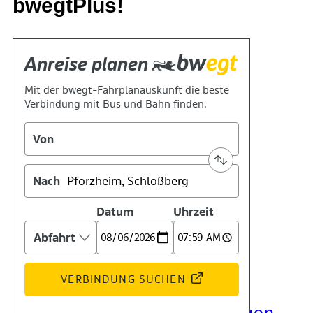
bwegtPlus!
Kontakt
Kino
Das Team