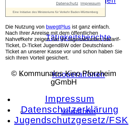
Die Auszeichnungen
Die Nutzung von
bwegtPlus
ist ganz einfach.
Nach Ihrer Anreise mit dem öffentlichen
Tätigkeitsberichte
Nahverkehr zeigen Sie Ihr tagesaktuelles bwlarif-
Ticket, D-Ticket JugendBW oder Deutschland-
Ticket an unserer Kasse vor und schon haben Sie
sich Ihren Vorteil gesichert.
© Kommunales Kino Pforzheim
Kooperationen
gGmbH
Impressum
Datenschutzerklärung
Verbände
Jugendschutzgesetz/FSK