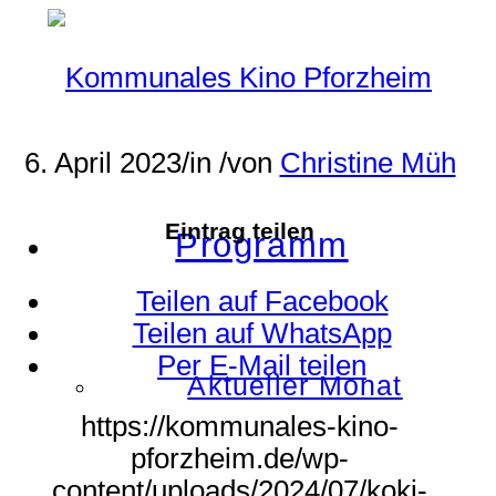
6. April 2023
/
in
/
von
Christine Müh
Eintrag teilen
Programm
Teilen auf Facebook
Teilen auf WhatsApp
Per E-Mail teilen
Aktueller Monat
https://kommunales-kino-
pforzheim.de/wp-
content/uploads/2024/07/koki-