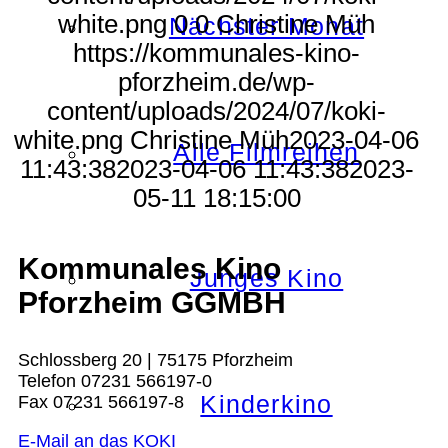
white.png
0
0
Christine Müh
Nächster Monat
https://kommunales-kino-
pforzheim.de/wp-
content/uploads/2024/07/koki-
white.png
Christine Müh
2023-04-06
Alle Filmreihen
11:43:38
2023-04-06 11:43:38
2023-
05-11 18:15:00
Kommunales Kino
Junges Kino
Pforzheim GGMBH
Schlossberg 20 | 75175 Pforzheim
Telefon 07231 566197-0
Kinderkino
Fax 07231 566197-8
E-Mail an das KOKI