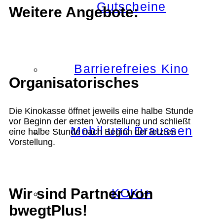
Gutscheine
Weitere Angebote:
Barrierefreies Kino
Organisatorisches
Die Kinokasse öffnet jeweils eine halbe Stunde
vor Beginn der ersten Vorstellung und schließt
Mobil und Draussen
eine halbe Stunde nach Beginn der letzten
Vorstellung.
Wir sind Partner von
KOKI+
bwegtPlus!