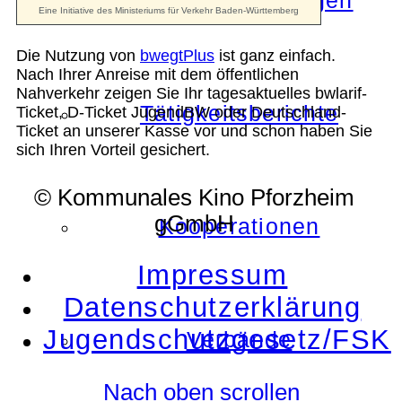
Die Auszeichnungen
Die Nutzung von
bwegtPlus
ist ganz einfach.
Nach Ihrer Anreise mit dem öffentlichen
Nahverkehr zeigen Sie Ihr tagesaktuelles bwlarif-
Tätigkeitsberichte
Ticket, D-Ticket JugendBW oder Deutschland-
Ticket an unserer Kasse vor und schon haben Sie
sich Ihren Vorteil gesichert.
© Kommunales Kino Pforzheim
gGmbH
Kooperationen
Impressum
Datenschutzerklärung
Jugendschutzgesetz/FSK
Verbände
Nach oben scrollen