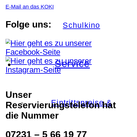
E-Mail an das KOKI
Folge uns:
Schulkino
Service
Unser
Eintrittspreise &
Reservierungstelefon hat
die Nummer
07231 – 5 66 19 77