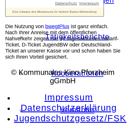
Die Auszeichnungen
Die Nutzung von
bwegtPlus
ist ganz einfach.
Nach Ihrer Anreise mit dem öffentlichen
Tätigkeitsberichte
Nahverkehr zeigen Sie Ihr tagesaktuelles bwlarif-
Ticket, D-Ticket JugendBW oder Deutschland-
Ticket an unserer Kasse vor und schon haben Sie
sich Ihren Vorteil gesichert.
© Kommunales Kino Pforzheim
Kooperationen
gGmbH
Impressum
Datenschutzerklärung
Verbände
Jugendschutzgesetz/FSK