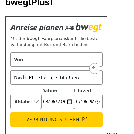
bwegtPlus!
Kontakt
Kino
Das Team