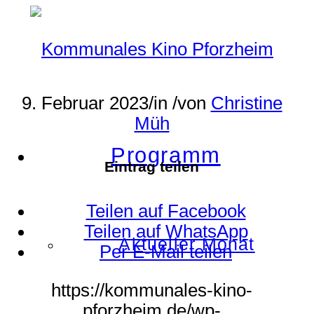
9. Februar 2023
/
in
/
von
Christine
Müh
Programm
Eintrag teilen
Teilen auf Facebook
Teilen auf WhatsApp
Aktueller Monat
Per E-Mail teilen
https://kommunales-kino-
pforzheim.de/wp-