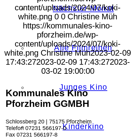
content/uploads/2024/07/koki-
Nächster Monat
white.png
0
0
Christine Müh
https://kommunales-kino-
pforzheim.de/wp-
content/uploads/2024/07/koki-
Alle Filmreihen
white.png
Christine Müh
2023-02-09
17:43:27
2023-02-09 17:43:27
2023-
03-02 19:00:00
Junges Kino
Kommunales Kino
Pforzheim GGMBH
Schlossberg 20 | 75175 Pforzheim
Kinderkino
Telefon 07231 566197-0
Fax 07231 566197-8