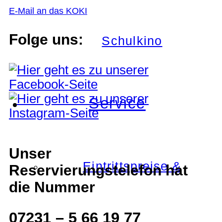
E-Mail an das KOKI
Folge uns:
Schulkino
Service
Unser
Eintrittspreise &
Reservierungstelefon hat
die Nummer
07231 – 5 66 19 77