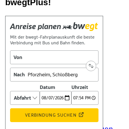
bwegtPlus!
Kontakt
Kino
Das Team