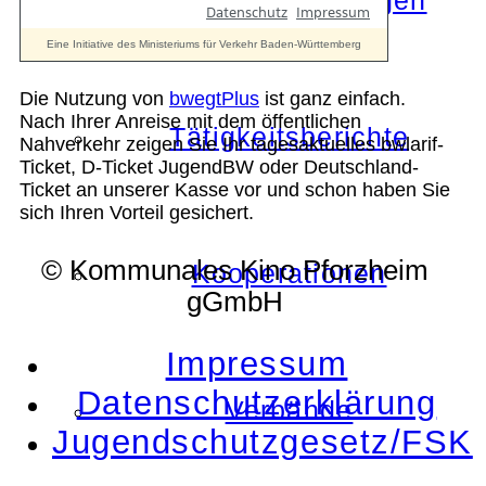
Die Auszeichnungen
Die Nutzung von
bwegtPlus
ist ganz einfach.
Nach Ihrer Anreise mit dem öffentlichen
Tätigkeitsberichte
Nahverkehr zeigen Sie Ihr tagesaktuelles bwlarif-
Ticket, D-Ticket JugendBW oder Deutschland-
Ticket an unserer Kasse vor und schon haben Sie
sich Ihren Vorteil gesichert.
© Kommunales Kino Pforzheim
Kooperationen
gGmbH
Impressum
Datenschutzerklärung
Verbände
Jugendschutzgesetz/FSK