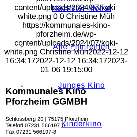
content/uploads/2024/07/koki-
Nächster Monat
white.png
0
0
Christine Müh
https://kommunales-kino-
pforzheim.de/wp-
content/uploads/2024/07/koki-
Alle Filmreihen
white.png
Christine Müh
2022-12-12
16:34:17
2022-12-12 16:34:17
2023-
01-06 19:15:00
Junges Kino
Kommunales Kino
Pforzheim GGMBH
Schlossberg 20 | 75175 Pforzheim
Kinderkino
Telefon 07231 566197-0
Fax 07231 566197-8