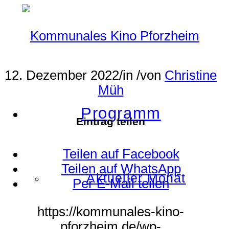
12. Dezember 2022
/
in
/
von
Christine
Müh
Programm
Eintrag teilen
Teilen auf Facebook
Teilen auf WhatsApp
Aktueller Monat
Per E-Mail teilen
https://kommunales-kino-
pforzheim.de/wp-