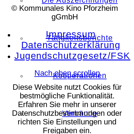
Die Auszeichnungen
© Kommunales Kino Pforzheim
gGmbH
Impressum
Tätigkeitsberichte
Datenschutzerklärung
Jugendschutzgesetz/FSK
Nach oben scrollen
Kooperationen
Diese Website nutzt Cookies für
bestmögliche Funktionalität.
Erfahren Sie mehr in unserer
Datenschutzbestimmungen oder
Verbände
richten Sie Einstellungen und
Freigaben ein.