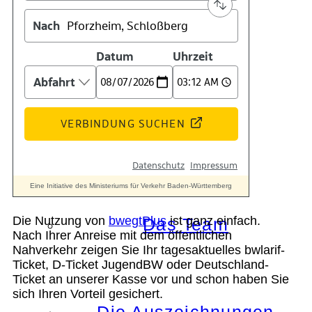
Kontakt
Kino
Die Nutzung von
bwegtPlus
ist ganz einfach.
Das Team
Nach Ihrer Anreise mit dem öffentlichen
Nahverkehr zeigen Sie Ihr tagesaktuelles bwlarif-
Ticket, D-Ticket JugendBW oder Deutschland-
Ticket an unserer Kasse vor und schon haben Sie
sich Ihren Vorteil gesichert.