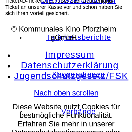
Die Auszeichnungen
Ticket, D-Ticket JugendBW oder Deutschland-
Ticket an unserer Kasse vor und schon haben Sie
sich Ihren Vorteil gesichert.
© Kommunales Kino Pforzheim
Tätigkeitsberichte
gGmbH
Impressum
Datenschutzerklärung
Kooperationen
Jugendschutzgesetz/FSK
Nach oben scrollen
Diese Website nutzt Cookies für
Verbände
bestmögliche Funktionalität.
Erfahren Sie mehr in unserer