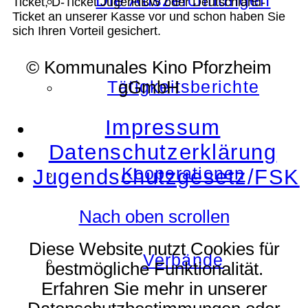
Die Auszeichnungen
Ticket, D-Ticket JugendBW oder Deutschland-
Ticket an unserer Kasse vor und schon haben Sie
sich Ihren Vorteil gesichert.
© Kommunales Kino Pforzheim
Tätigkeitsberichte
gGmbH
Impressum
Datenschutzerklärung
Kooperationen
Jugendschutzgesetz/FSK
Nach oben scrollen
Diese Website nutzt Cookies für
Verbände
bestmögliche Funktionalität.
Erfahren Sie mehr in unserer