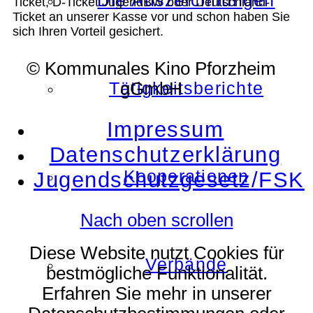
Die Auszeichnungen
Ticket, D-Ticket JugendBW oder Deutschland-
Ticket an unserer Kasse vor und schon haben Sie
sich Ihren Vorteil gesichert.
© Kommunales Kino Pforzheim
Tätigkeitsberichte
gGmbH
Impressum
Datenschutzerklärung
Kooperationen
Jugendschutzgesetz/FSK
Nach oben scrollen
Diese Website nutzt Cookies für
Verbände
bestmögliche Funktionalität.
Erfahren Sie mehr in unserer