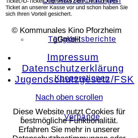
Die Auszeichnungen
Ticket, D-Ticket JugendBW oder Deutschland-
Ticket an unserer Kasse vor und schon haben Sie
sich Ihren Vorteil gesichert.
© Kommunales Kino Pforzheim
Tätigkeitsberichte
gGmbH
Impressum
Datenschutzerklärung
Kooperationen
Jugendschutzgesetz/FSK
Nach oben scrollen
Diese Website nutzt Cookies für
Verbände
bestmögliche Funktionalität.
Erfahren Sie mehr in unserer