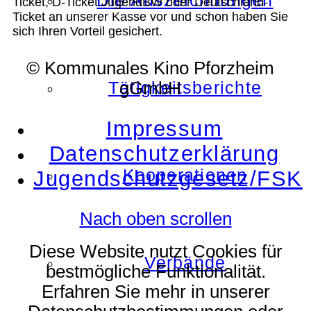
Die Auszeichnungen
Ticket, D-Ticket JugendBW oder Deutschland-
Ticket an unserer Kasse vor und schon haben Sie
sich Ihren Vorteil gesichert.
© Kommunales Kino Pforzheim
Tätigkeitsberichte
gGmbH
Impressum
Datenschutzerklärung
Kooperationen
Jugendschutzgesetz/FSK
Nach oben scrollen
Diese Website nutzt Cookies für
Verbände
bestmögliche Funktionalität.
Erfahren Sie mehr in unserer