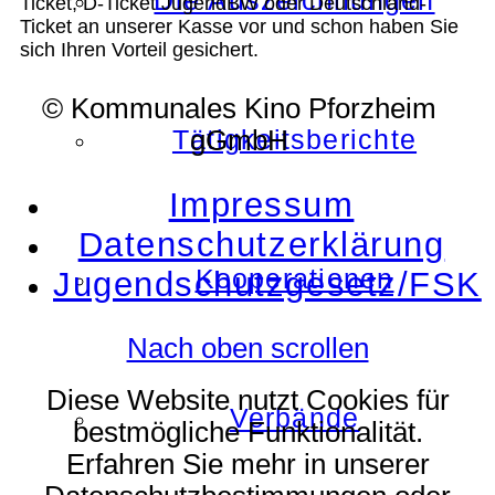
Die Auszeichnungen
Ticket, D-Ticket JugendBW oder Deutschland-
Ticket an unserer Kasse vor und schon haben Sie
sich Ihren Vorteil gesichert.
© Kommunales Kino Pforzheim
Tätigkeitsberichte
gGmbH
Impressum
Datenschutzerklärung
Kooperationen
Jugendschutzgesetz/FSK
Nach oben scrollen
Diese Website nutzt Cookies für
Verbände
bestmögliche Funktionalität.
Erfahren Sie mehr in unserer