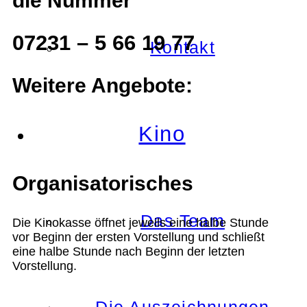
die Nummer
07231 – 5 66 19 77
Kontakt
Weitere Angebote:
Kino
Organisatorisches
Das Team
Die Kinokasse öffnet jeweils eine halbe Stunde
vor Beginn der ersten Vorstellung und schließt
eine halbe Stunde nach Beginn der letzten
Vorstellung.