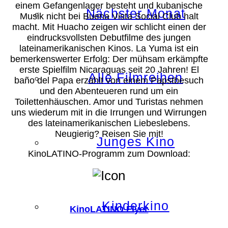
einem Gefangenlager besteht und kubanische
Nächster Monat
Musik nicht bei Buena Vista Social Club halt
macht. Mit Huacho zeigen wir schlicht einen der
eindrucksvollsten Debutfilme des jungen
lateinamerikanischen Kinos. La Yuma ist ein
bemerkenswerter Erfolg: Der mühsam erkämpfte
erste Spielfilm Nicaraguas seit 20 Jahren! El
Alle Filmreihen
baño del Papa erzählt von einem Papstbesuch
und den Abenteueren rund um ein
Toilettenhäuschen. Amor und Turistas nehmen
uns wiederum mit in die Irrungen und Wirrungen
des lateinamerikanischen Liebeslebens.
Neugierig? Reisen Sie mit!
Junges Kino
KinoLATINO-Programm zum Download:
Kinderkino
KinoLATINO Flyer