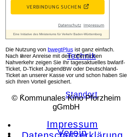
Geschichte
Die Nutzung von
bwegtPlus
ist ganz einfach.
Technik
Nach Ihrer Anreise mit dem öffentlichen
Nahverkehr zeigen Sie Ihr tagesaktuelles bwlarif-
Ticket, D-Ticket JugendBW oder Deutschland-
Ticket an unserer Kasse vor und schon haben Sie
sich Ihren Vorteil gesichert.
Standort
© Kommunales Kino Pforzheim
gGmbH
Impressum
Verein
Datenschutzerklärung