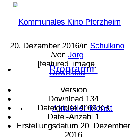
20. Dezember 2016
/
in
Schulkino
/
von
Jörg
[featured_image]
Programm
Download
Version
Download
134
Dateigröße
4069 KB
Aktueller Monat
Datei-Anzahl
1
Erstellungsdatum
20. Dezember
2016