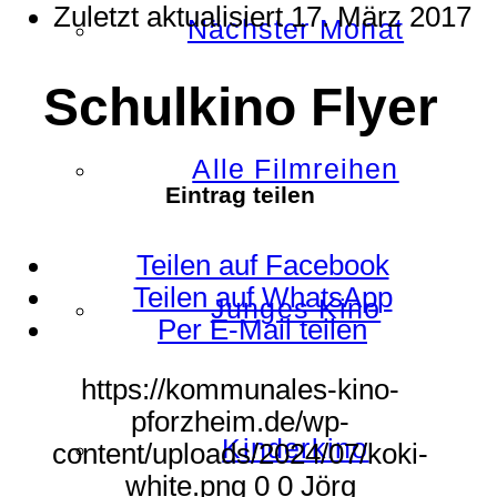
Zuletzt aktualisiert
17. März 2017
Nächster Monat
Schulkino Flyer
Alle Filmreihen
Eintrag teilen
Teilen auf Facebook
Teilen auf WhatsApp
Junges Kino
Per E-Mail teilen
https://kommunales-kino-
pforzheim.de/wp-
Kinderkino
content/uploads/2024/07/koki-
white.png
0
0
Jörg