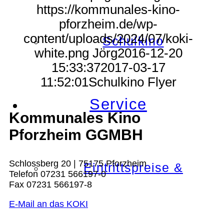
https://kommunales-kino-
pforzheim.de/wp-
content/uploads/2024/07/koki-
Schulkino
white.png
Jörg
2016-12-20
15:33:37
2017-03-17
11:52:01
Schulkino Flyer
Service
Kommunales Kino
Pforzheim GGMBH
Schlossberg 20 | 75175 Pforzheim
Eintrittspreise &
Telefon 07231 566197-0
Fax 07231 566197-8
E-Mail an das KOKI