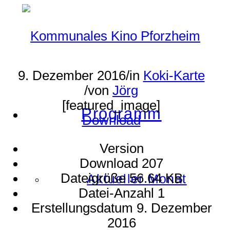
9. Dezember 2016
/
in
Koki-Karte
/
von
Jörg
[featured_image]
Programm
Download
Version
Download
207
Dateigröße
56.64 KB
Aktueller Monat
Datei-Anzahl
1
Erstellungsdatum
9. Dezember
2016