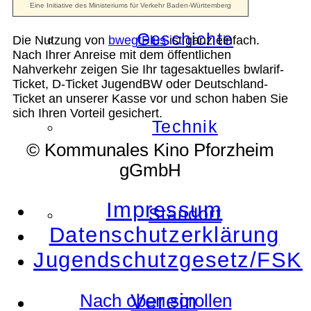
Geschichte
Die Nutzung von
bwegtPlus
ist ganz einfach.
Nach Ihrer Anreise mit dem öffentlichen
Nahverkehr zeigen Sie Ihr tagesaktuelles bwlarif-
Ticket, D-Ticket JugendBW oder Deutschland-
Ticket an unserer Kasse vor und schon haben Sie
sich Ihren Vorteil gesichert.
Technik
© Kommunales Kino Pforzheim
gGmbH
Impressum
Standort
Datenschutzerklärung
Jugendschutzgesetz/FSK
Verein
Nach oben scrollen