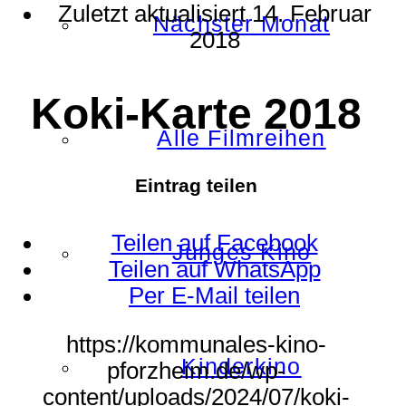
Zuletzt aktualisiert
14. Februar
Nächster Monat
2018
Koki-Karte 2018
Alle Filmreihen
Eintrag teilen
Teilen auf Facebook
Junges Kino
Teilen auf WhatsApp
Per E-Mail teilen
https://kommunales-kino-
Kinderkino
pforzheim.de/wp-
content/uploads/2024/07/koki-