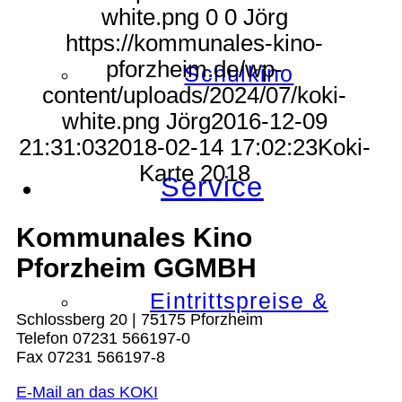
white.png
0
0
Jörg
https://kommunales-kino-
pforzheim.de/wp-
Schulkino
content/uploads/2024/07/koki-
white.png
Jörg
2016-12-09
21:31:03
2018-02-14 17:02:23
Koki-
Karte 2018
Service
Kommunales Kino
Pforzheim GGMBH
Eintrittspreise &
Schlossberg 20 | 75175 Pforzheim
Telefon 07231 566197-0
Fax 07231 566197-8
E-Mail an das KOKI