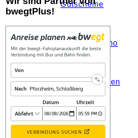
Wir sind Partner von
Gutscheine
bwegtPlus!
Barrierefreies Kino
Mobil und Draussen
KOKI+