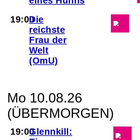
eines Huhns
19:00
Die
reichste
Frau der
Welt
(OmU)
Mo 10.08.26
(ÜBERMORGEN)
19:00
Glennkill: