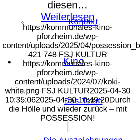
diesen…
Weiterlesen
Kontakt
https://kommunales-kino-
pforzheim.de/wp-
content/uploads/2025/04/possession_
421
748
FSJ KULTUR
Kino
https://kommunales-kino-
pforzheim.de/wp-
content/uploads/2024/07/koki-
white.png
FSJ KULTUR
2025-04-30
10:35:06
2025-04-30 10:49:20
Durch
Das Team
die Hölle und wieder zurück – mit
POSSESSION!