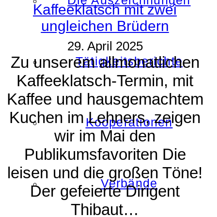
Die Auszeichnungen
Kaffeeklatsch mit zwei
ungleichen Brüdern
29. April 2025
Zu unserem allmonatlichen
Tätigkeitsberichte
Kaffeeklatsch-Termin, mit
Kaffee und hausgemachtem
Kuchen im Lehners, zeigen
Kooperationen
wir im Mai den
Publikumsfavoriten Die
leisen und die großen Töne!
Verbände
Der gefeierte Dirigent
Thibaut…