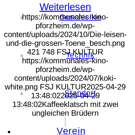
Weiterlesen
https://kommunales-kino-
Geschichte
pforzheim.de/wp-
content/uploads/2024/10/Die-leisen-
und-die-grossen-Toene_besch.png
421
748
FSJ KULTUR
Technik
https://kommunales-kino-
pforzheim.de/wp-
content/uploads/2024/07/koki-
white.png
FSJ KULTUR
2025-04-29
Standort
13:48:02
2025-04-29
13:48:02
Kaffeeklatsch mit zwei
ungleichen Brüdern
Verein