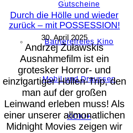
Gutscheine
Durch die Hölle und wieder
zurück – mit POSSESSION!
30. April 2025
Barrierefreies Kino
Andrzej Żuławskis
Ausnahmefilm ist ein
grotesker Horror- und
Mobil und Draussen
einzigartiger Höllen-Trip, den
man auf der großen
Leinwand erleben muss! Als
einer unserer allmonatlichen
KOKI+
Midnight Movies zeigen wir