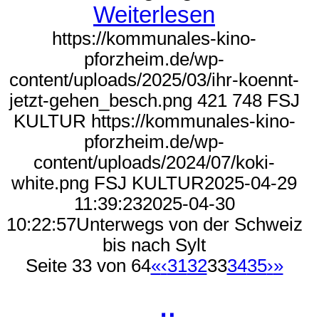
Weiterlesen
https://kommunales-kino-
pforzheim.de/wp-
content/uploads/2025/03/ihr-koennt-
jetzt-gehen_besch.png
421
748
FSJ
KULTUR
https://kommunales-kino-
pforzheim.de/wp-
content/uploads/2024/07/koki-
white.png
FSJ KULTUR
2025-04-29
11:39:23
2025-04-30
10:22:57
Unterwegs von der Schweiz
bis nach Sylt
Seite 33 von 64
«
‹
31
32
33
34
35
›
»