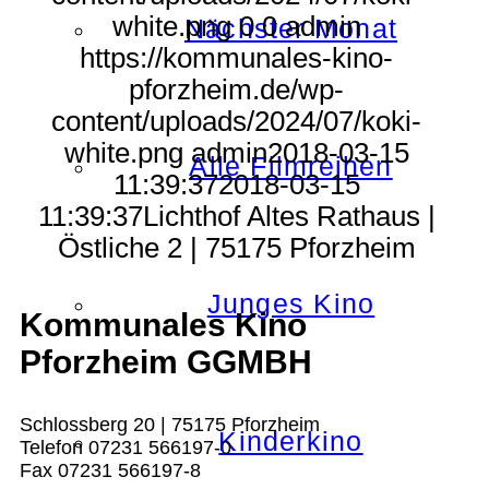
white.png
0
0
admin
Nächster Monat
https://kommunales-kino-
pforzheim.de/wp-
content/uploads/2024/07/koki-
white.png
admin
2018-03-15
Alle Filmreihen
11:39:37
2018-03-15
11:39:37
Lichthof Altes Rathaus |
Östliche 2 | 75175 Pforzheim
Junges Kino
Kommunales Kino
Pforzheim GGMBH
Schlossberg 20 | 75175 Pforzheim
Kinderkino
Telefon 07231 566197-0
Fax 07231 566197-8