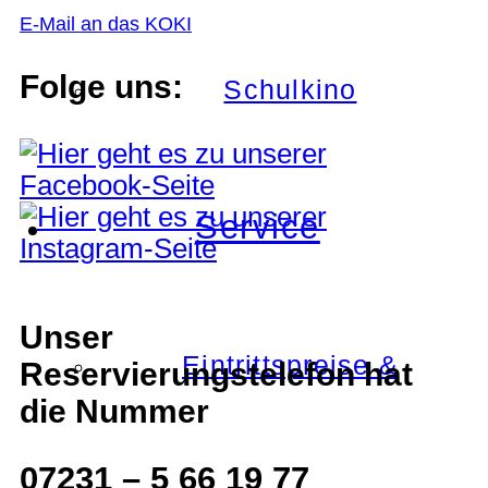
E-Mail an das KOKI
Folge uns:
Schulkino
Service
Unser
Eintrittspreise &
Reservierungstelefon hat
die Nummer
07231 – 5 66 19 77