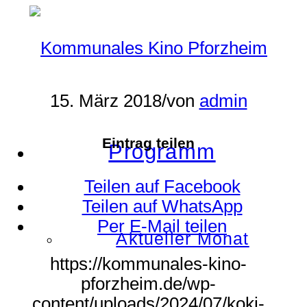
15. März 2018
/
von
admin
Eintrag teilen
Programm
Teilen auf Facebook
Teilen auf WhatsApp
Per E-Mail teilen
Aktueller Monat
https://kommunales-kino-
pforzheim.de/wp-
content/uploads/2024/07/koki-