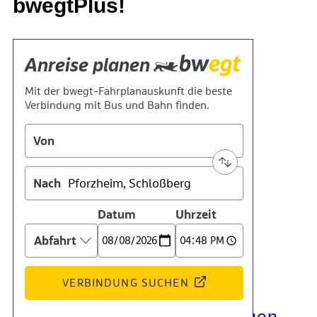
bwegtPlus!
Kontakt
Kino
Das Team