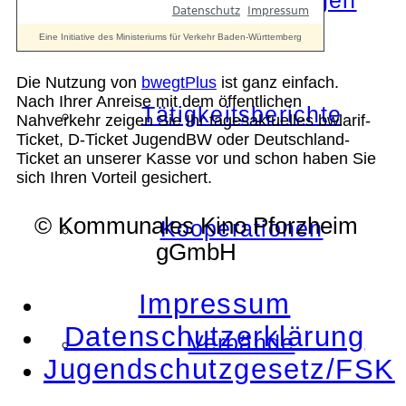
Die Auszeichnungen
Die Nutzung von
bwegtPlus
ist ganz einfach.
Nach Ihrer Anreise mit dem öffentlichen
Tätigkeitsberichte
Nahverkehr zeigen Sie Ihr tagesaktuelles bwlarif-
Ticket, D-Ticket JugendBW oder Deutschland-
Ticket an unserer Kasse vor und schon haben Sie
sich Ihren Vorteil gesichert.
© Kommunales Kino Pforzheim
Kooperationen
gGmbH
Impressum
Datenschutzerklärung
Verbände
Jugendschutzgesetz/FSK